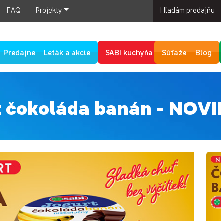
FAQ
Projekty
Hľadám predajňu
Predajne
Leták a akcie
SABI kuchyňa
Súťaže
Blog
t čokoláda banán - NOV