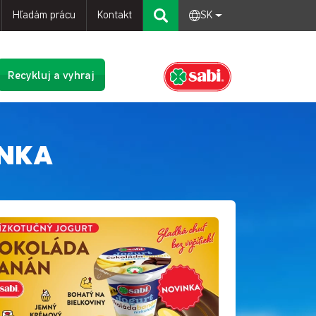
Hľadám prácu
Kontakt
SK
Recykluj a vyhraj
INKA