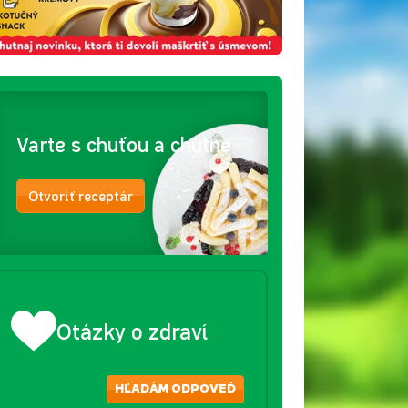
Varte s chuťou a chutne
Otvoriť receptár
Otázky o zdraví
HĽADÁM ODPOVEĎ