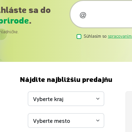
ihláste sa do
prírode
.
hladničke.
Súhlasím so
spracovaním
Nájdite najbližšiu predajňu