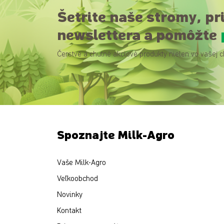
Šetrite naše stromy, pr
newslettera a pomôžte
Čerstvé a chutné akciové produkty nielen vo vašej c
Spoznajte Milk-Agro
Vaše Milk-Agro
Veľkoobchod
Novinky
Kontakt