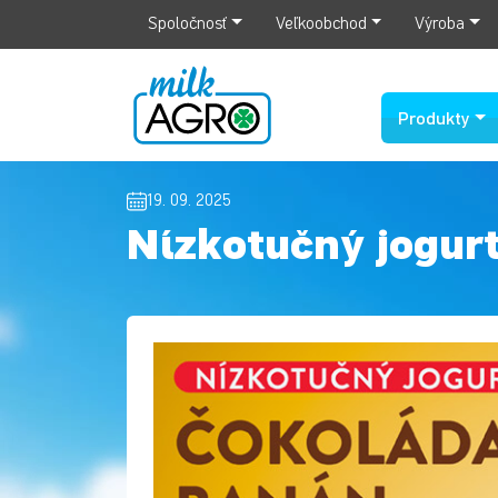
Spoločnosť
Veľkoobchod
Výroba
Produkty
19. 09. 2025
Nízkotučný jogur