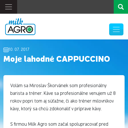
10. 07. 2017
Moje lahodné CAPPUCCINO
Volám sa Miroslav Škorvánek som profesionálny
barista a tréner. Káve sa profesionálne venujem už 8
rokov popri tom aj súťažne, či ako tréner milovníkov
kávy, ktorý sa chcú zdokonaliť v príprave kávy.
S firmou Milk Agro som začal spolupracovať pred