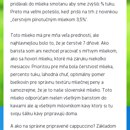
pridávali do mlieka smotanu aby sme zvýšili % tuku.
Preto ma veľmi potešilo, keď prišli na trh z novinkou
„čerstvým plnotučným mliekom 3,5%“.
Toto mlieko má pre mňa veľa predností, ale
najhlavnejšou bolo to, že je čerstvé 7 dňové. Ako
barista som ani nechcel pracovať s mŕtvym mliekom,
ako sa hovorí mlieku, ktoré má záruku niekoľko
mesiacov. Prioritou pre mňa bola čerstvosť mlieka,
percento tuku, lahodná chuť, optimálny pomer
bielkovín pre správnu textúru mliečnej peny a
samozrejme, že je to naše slovenské mlieko. Toto
mlieko odporúčam nielen všetkým baristom do
kaviarní ale aj všetkým milovníkom kávy ktorý si tu
svoju šálku kávy pripravujú doma.
A ako na správne pripravené cappuccino? Základom