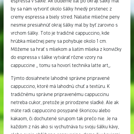
espressa v šálke. Ak budeme liať po okraji šálky mal
by sa nám vytvoriť okolo šálky hnedý prstenec z
cremy espressa a biely stred. Naliatie mliečne peny
nesmie presiahnúť okraj šálky mal by byť zarovno s
vrchom šálky. Toto je tradičné cappuccino, kde
hrúbka mliečnej peny sa pohybuje okolo 1 cm.
Môžeme sa hrať s mliekom a liatím mlieka z konvičky
do espressa v šálke vytvárať rôzne vzory na
cappuccine ,, tomu sa hovorí technika latte art,,.
Týmto dosiahnete lahodné správne pripravené
cappuccino, ktoré má lahodnú chuť a textúru. K
tradičnému správne pripravenému cappuccinu
netreba cukor, pretože je prirodzene sladké. Ale ak
máte radi cappuccino posypané škoricou alebo
kakaom, či dochutené sirupom tak prečo nie. Je na
každom z nás ako si vychutnáva tu svoju šálku kávy,