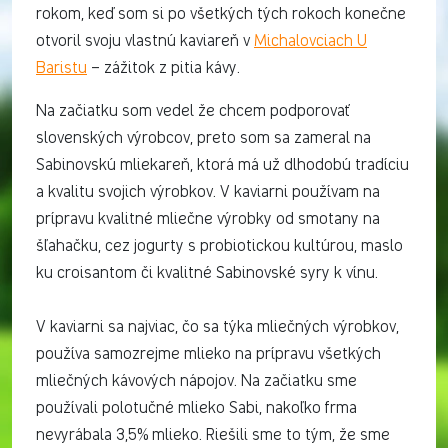
rokom, keď som si po všetkých tých rokoch konečne
otvoril svoju vlastnú kaviareň v
Michalovciach U
Baristu
– zážitok z pitia kávy.
Na začiatku som vedel že chcem podporovať
slovenských výrobcov, preto som sa zameral na
Sabinovskú mliekareň, ktorá má už dlhodobú tradíciu
a kvalitu svojich výrobkov. V kaviarni používam na
prípravu kvalitné mliečne výrobky od smotany na
šľahačku, cez jogurty s probiotickou kultúrou, maslo
ku croisantom či kvalitné Sabinovské syry k vínu.
V kaviarni sa najviac, čo sa týka mliečných výrobkov,
používa samozrejme mlieko na prípravu všetkých
mliečných kávových nápojov. Na začiatku sme
používali polotučné mlieko Sabi, nakoľko frma
nevyrábala 3,5% mlieko. Riešili sme to tým, že sme