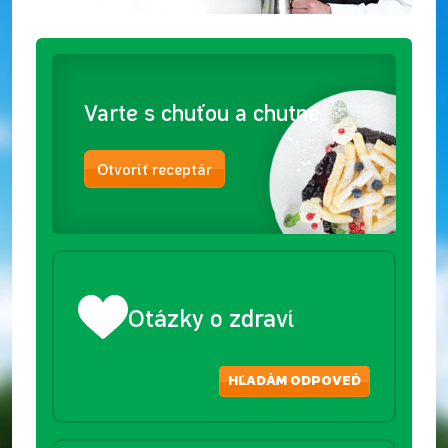
Varte s chuťou a chutne
Otvoriť receptár
Otázky o zdraví
HĽADÁM ODPOVEĎ