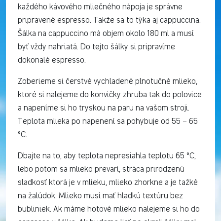
každého kávového mliečného nápoja je správne
pripravené espresso. Takže sa to týka aj cappuccina.
Šálka na cappuccino má objem okolo 180 ml a musí
byť vždy nahriatá. Do tejto šálky si pripravíme
dokonalé espresso.
Zoberieme si čerstvé vychladené plnotučné mlieko,
ktoré si nalejeme do konvičky zhruba tak do polovice
a napeníme si ho tryskou na paru na vašom stroji.
Teplota mlieka po napenení sa pohybuje od 55 – 65
°C.
Dbajte na to, aby teplota nepresiahla teplotu 65 °C,
lebo potom sa mlieko prevarí, stráca prirodzenú
sladkosť ktorá je v mlieku, mlieko zhorkne a je tažké
na žalúdok. Mlieko musí mať hladkú textúru bez
bubliniek. Ak máme hotové mlieko nalejeme si ho do