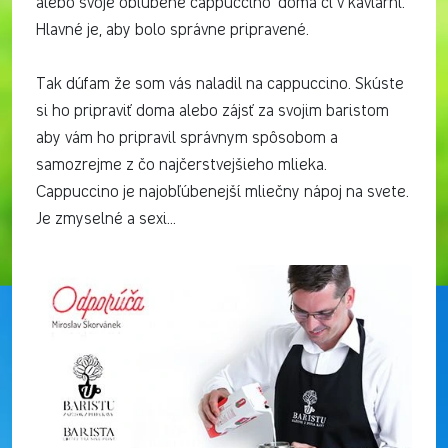
alebo svoje obľúbene cappuccino doma či v kaviarni.
Hlavné je, aby bolo správne pripravené.
Tak dúfam že som vás naladil na cappuccino. Skúste
si ho pripraviť doma alebo zájsť za svojim baristom
aby vám ho pripravil správnym spôsobom a
samozrejme z čo najčerstvejšieho mlieka.
Cappuccino je najobľúbenejší mliečny nápoj na svete.
Je zmyselné a sexi...