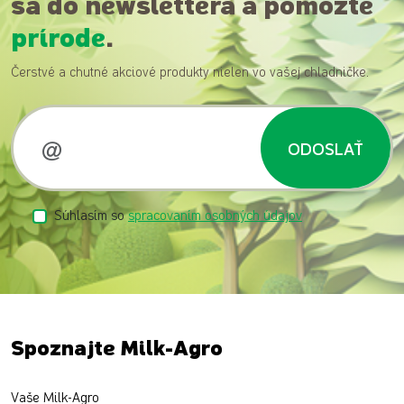
sa do newslettera a pomôžte
prírode
.
Čerstvé a chutné akciové produkty nielen vo vašej chladničke.
ODOSLAŤ
Súhlasím so
spracovaním osobných údajov
Spoznajte Milk-Agro
Vaše Milk-Agro