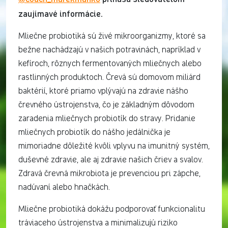
zaujímavé informácie.
Mliečne probiotiká sú živé mikroorganizmy, ktoré sa
bežne nachádzajú v našich potravinách, napríklad v
kefíroch, rôznych fermentovaných mliečnych alebo
rastlinných produktoch. Črevá sú domovom miliárd
baktérií, ktoré priamo vplývajú na zdravie nášho
črevného ústrojenstva, čo je základným dôvodom
zaradenia mliečnych probiotík do stravy. Pridanie
mliečnych probiotík do nášho jedálnička je
mimoriadne dôležité kvôli vplyvu na imunitný systém,
duševné zdravie, ale aj zdravie našich čriev a svalov.
Zdravá črevná mikrobiota je prevenciou pri zápche,
nadúvaní alebo hnačkách.
Mliečne probiotiká dokážu podporovať funkcionalitu
tráviaceho ústrojenstva a minimalizujú riziko