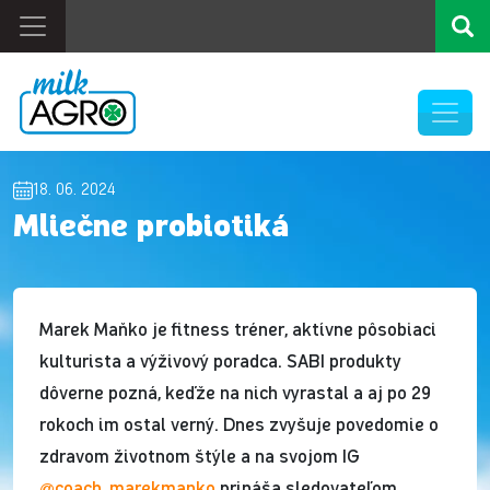
18. 06. 2024
Mliečne probiotiká
Marek Maňko je fitness tréner, aktívne pôsobiaci
kulturista a výživový poradca. SABI produkty
dôverne pozná, keďže na nich vyrastal a aj po 29
rokoch im ostal verný. Dnes zvyšuje povedomie o
zdravom životnom štýle a na svojom IG
@coach_marekmanko
prináša sledovateľom