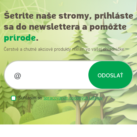
Šetrite naše stromy, prihláste
sa do newslettera a pomôžte
prírode
.
Čerstvé a chutné akciové produkty nielen vo vašej chladničke.
ODOSLAŤ
Súhlasím so
spracovaním osobných údajov