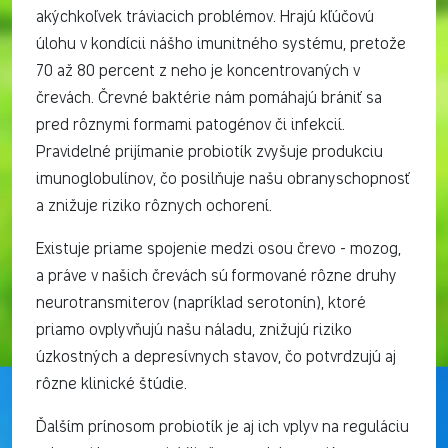
akýchkoľvek tráviacich problémov. Hrajú kľúčovú
úlohu v kondícii nášho imunitného systému, pretože
70 až 80 percent z neho je koncentrovaných v
črevách. Črevné baktérie nám pomáhajú brániť sa
pred rôznymi formami patogénov či infekcií.
Pravidelné prijímanie probiotík zvyšuje produkciu
imunoglobulínov, čo posilňuje našu obranyschopnosť
a znižuje riziko rôznych ochorení.
Existuje priame spojenie medzi osou črevo - mozog,
a práve v našich črevách sú formované rôzne druhy
neurotransmiterov (napríklad serotonín), ktoré
priamo ovplyvňujú našu náladu, znižujú riziko
úzkostných a depresívnych stavov, čo potvrdzujú aj
rôzne klinické štúdie.
Ďalším prínosom probiotík je aj ich vplyv na reguláciu