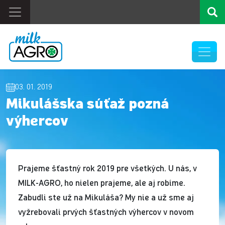
03. 01. 2019
Mikulášska súťaž pozná
výhercov
Prajeme šťastný rok 2019 pre všetkých. U nás, v
MILK-AGRO, ho nielen prajeme, ale aj robíme.
Zabudli ste už na Mikuláša? My nie a už sme aj
vyžrebovali prvých šťastných výhercov v novom