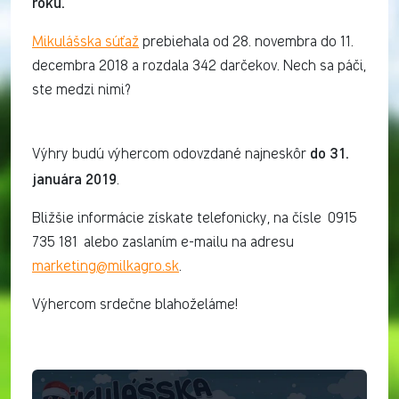
roku.
Mikulášska súťaž
prebiehala od 28. novembra do 11.
decembra 2018 a rozdala 342 darčekov. Nech sa páči,
ste medzi nimi?
do 31.
Výhry budú výhercom odovzdané najneskôr
januára 2019
.
Bližšie informácie získate telefonicky, na čísle 0915
735 181 alebo zaslaním e-mailu na adresu
marketing@milkagro.sk
.
Výhercom srdečne blahoželáme!