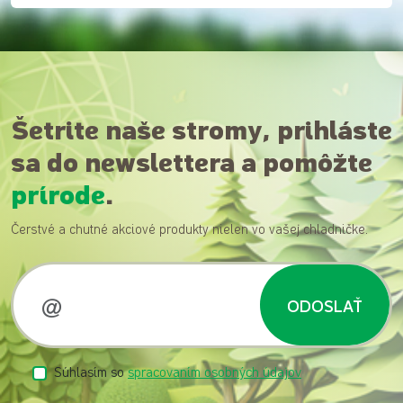
Šetrite naše stromy, prihláste
sa do newslettera a pomôžte
prírode
.
Čerstvé a chutné akciové produkty nielen vo vašej chladničke.
ODOSLAŤ
Súhlasím so
spracovaním osobných údajov