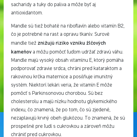
sacharidy a tuky do paliva a môže byť aj
antioxidantom.
Mandle sú tiež bohaté na riboflavín alebo vitamín B2,
čo je potrebné na rast a opravu tkanív. Surové
znižujú riziko vzniku žlčových
mandle tiež
kameňov
a môžu pomôcť ľuďom udržať zdravú váhu.
Mandle majú vysoký obsah vitamínu E, ktorý pomáha
podporovať zdravie srdca, chráni pred kataraktom a
rakovinou krčka maternice a posilňuje imunitný
systém. Niektorí lekári veria, že vitamín E môže
pomôcť s Parkinsonovou chorobou. Sú bez
cholesterolu a majú nízku hodnotu glykemického
indexu, čo znamená, že po tom, čo sú zjedené,
nezaplavujú krvný obeh glukózou. To znamená, že sú
prospešné pre ľudí s cukrovkou a zároveň môžu
chrániť pred cukrovkou.