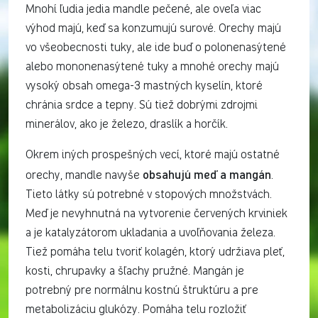
Mnohí ľudia jedia mandle pečené, ale oveľa viac
výhod majú, keď sa konzumujú surové. Orechy majú
vo všeobecnosti tuky, ale ide buď o polonenasýtené
alebo mononenasýtené tuky a mnohé orechy majú
vysoký obsah omega-3 mastných kyselín, ktoré
chránia srdce a tepny. Sú tiež dobrými zdrojmi
minerálov, ako je železo, draslík a horčík.
Okrem iných prospešných vecí, ktoré majú ostatné
obsahujú meď a mangán
orechy, mandle navyše
.
Tieto látky sú potrebné v stopových množstvách.
Meď je nevyhnutná na vytvorenie červených krviniek
a je katalyzátorom ukladania a uvoľňovania železa.
Tiež pomáha telu tvoriť kolagén, ktorý udržiava pleť,
kosti, chrupavky a šľachy pružné. Mangán je
potrebný pre normálnu kostnú štruktúru a pre
metabolizáciu glukózy. Pomáha telu rozložiť