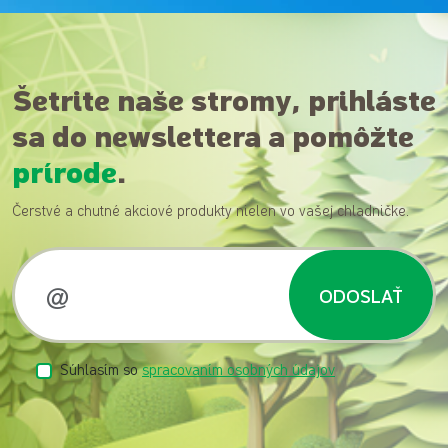
Šetrite naše stromy, prihláste
sa do newslettera a pomôžte
prírode
.
Čerstvé a chutné akciové produkty nielen vo vašej chladničke.
ODOSLAŤ
Súhlasím so
spracovaním osobných údajov