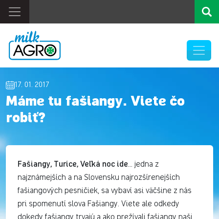
17. 01. 2017
Máme tu fašiangy. Viete čo
robiť?
Fašiangy, Turíce, Veľká noc ide
... jedna z
najznámejších a na Slovensku najrozšírenejších
fašiangových pesničiek, sa vybaví asi väčšine z nás
pri spomenutí slova Fašiangy. Viete ale odkedy
dokedy fašiangy trvajú a ako prežívali fašiangy naši