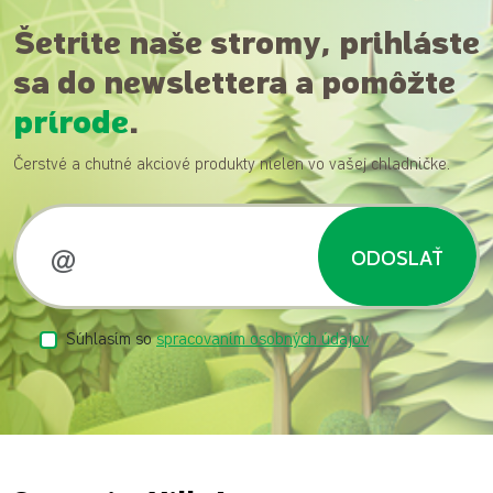
Šetrite naše stromy, prihláste
sa do newslettera a pomôžte
prírode
.
Čerstvé a chutné akciové produkty nielen vo vašej chladničke.
ODOSLAŤ
Súhlasím so
spracovaním osobných údajov