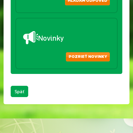
HĽADÁM ODPOVEĎ
Novinky
POZRIEŤ NOVINKY
Späť