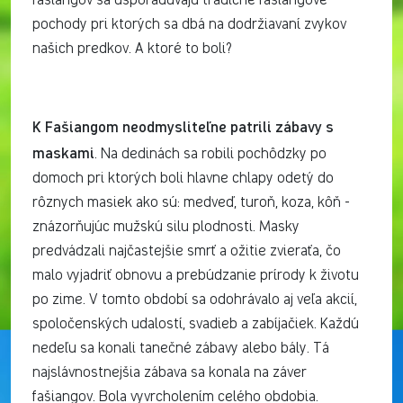
fašiangov sa usporadúvajú tradičné fašiangové
pochody pri ktorých sa dbá na dodržiavaní zvykov
našich predkov. A ktoré to boli?
K Fašiangom neodmysliteľne patrili zábavy s
maskami
. Na dedinách sa robili pochôdzky po
domoch pri ktorých boli hlavne chlapy odetý do
rôznych masiek ako sú: medveď, turoň, koza, kôň -
znázorňujúc mužskú silu plodnosti. Masky
predvádzali najčastejšie smrť a ožitie zvieraťa, čo
malo vyjadriť obnovu a prebúdzanie prírody k životu
po zime. V tomto období sa odohrávalo aj veľa akcií,
spoločenských udalostí, svadieb a zabíjačiek. Každú
nedeľu sa konali tanečné zábavy alebo bály. Tá
najslávnostnejšia zábava sa konala na záver
fašiangov. Bola vyvrcholením celého obdobia.