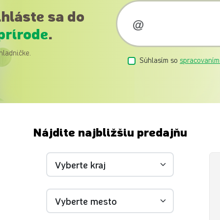
ihláste sa do
prírode
.
hladničke.
Súhlasím so
spracovaním
Nájdite najbližšiu predajňu