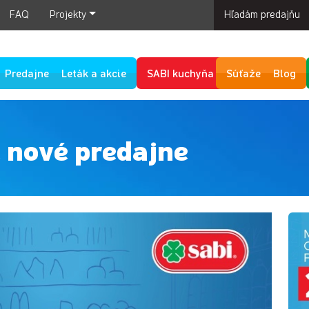
FAQ
Projekty
Hľadám predajňu
Predajne
Leták a akcie
SABI kuchyňa
Súťaže
Blog
 nové predajne