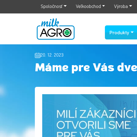
Spoločnosť
Veľkoobchod
Výroba
Produkty
20. 12. 2023
Máme pre Vás dve