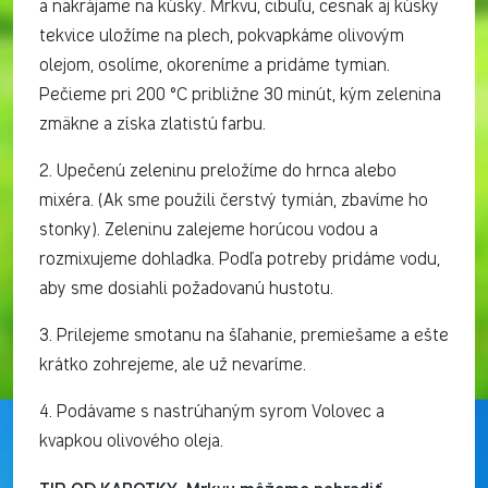
a nakrájame na kúsky. Mrkvu, cibuľu, cesnak aj kúsky
tekvice uložíme na plech, pokvapkáme olivovým
olejom, osolíme, okoreníme a pridáme tymian.
Pečieme pri 200 °C približne 30 minút, kým zelenina
zmäkne a získa zlatistú farbu.
2. Upečenú zeleninu preložíme do hrnca alebo
mixéra. (Ak sme použili čerstvý tymián, zbavíme ho
stonky). Zeleninu zalejeme horúcou vodou a
rozmixujeme dohladka. Podľa potreby pridáme vodu,
aby sme dosiahli požadovanú hustotu.
3. Prilejeme smotanu na šľahanie, premiešame a ešte
krátko zohrejeme, ale už nevaríme.
4. Podávame s nastrúhaným syrom Volovec a
kvapkou olivového oleja.