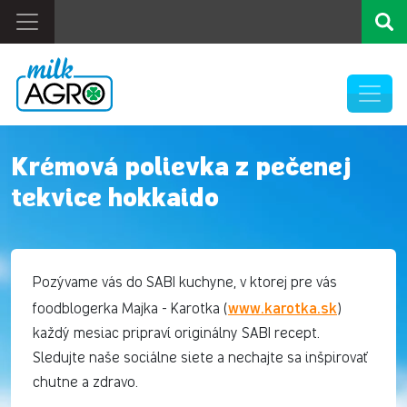
Krémová polievka z pečenej
tekvice hokkaido
Pozývame vás do SABI kuchyne, v ktorej pre vás
www.karotka.sk
foodblogerka Majka - Karotka (
)
každý mesiac pripraví originálny SABI recept.
Sledujte naše sociálne siete a nechajte sa inšpirovať
chutne a zdravo.