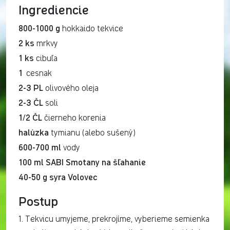
Ingrediencie
800-1000 g
hokkaido tekvice
2 ks
mrkvy
1 ks
cibuľa
1
cesnak
2-3 PL
olivového oleja
2-3 ČL
soli
1/2 ČL
čierneho korenia
halúzka
tymianu (alebo sušený)
600-700 ml
vody
100 ml SABI Smotany na šľahanie
40-50 g syra Volovec
Postup
1. Tekvicu umyjeme, prekrojíme, vyberieme semienka