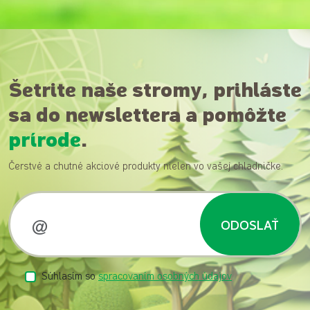
Šetrite naše stromy, prihláste
sa do newslettera a pomôžte
prírode
.
Čerstvé a chutné akciové produkty nielen vo vašej chladničke.
ODOSLAŤ
Súhlasím so
spracovaním osobných údajov