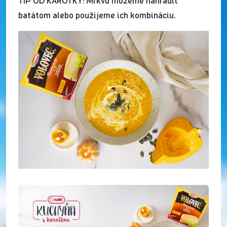
TIP OD KAROTKY: Mrkvu môžeme nahradiť
batátom alebo použijeme ich kombináciu.