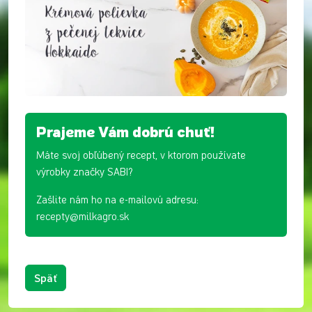
Prajeme Vám dobrú chuť!
Máte svoj obľúbený recept, v ktorom používate
výrobky značky SABI?
Zašlite nám ho na e-mailovú adresu:
recepty@milkagro.sk
Späť