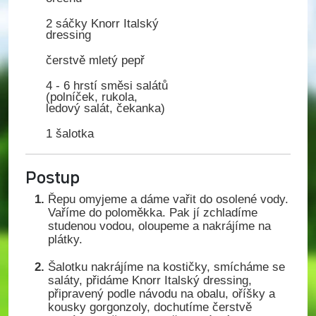
2 sáčky Knorr Italský
dressing
čerstvě mletý pepř
4 - 6 hrstí směsi salátů
(polníček, rukola,
ledový salát, čekanka)
1 šalotka
Postup
Řepu omyjeme a dáme vařit do osolené vody.
Vaříme do poloměkka. Pak jí zchladíme
studenou vodou, oloupeme a nakrájíme na
plátky.
Šalotku nakrájíme na kostičky, smícháme se
saláty, přidáme Knorr Italský dressing,
připravený podle návodu na obalu, oříšky a
kousky gorgonzoly, dochutíme čerstvě