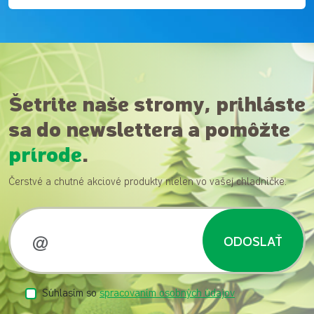
Šetrite naše stromy, prihláste
sa do newslettera a pomôžte
prírode
.
Čerstvé a chutné akciové produkty nielen vo vašej chladničke.
ODOSLAŤ
Súhlasím so
spracovaním osobných údajov