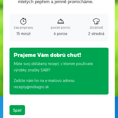
mletých pepřem a jemně promícháme.
čas prípravy
počet porcií
zložitosť
15 minút
4 porcie
2 stredná
Prajeme Vám dobrú chuť!
Máte svoj obľúbený recept, v ktorom používate
výrobky značky SABI?
Zašlite nám ho na e-mailovú adresu:
recepty@milkagro.sk
Späť