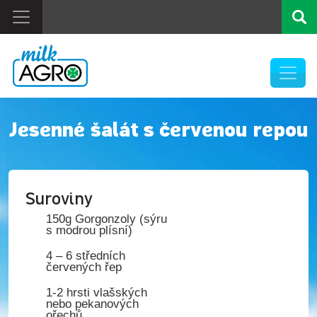
Jesenné šalát s červenou repou
Suroviny
150g Gorgonzoly (sýru
s modrou plísní)
4 – 6 středních
červených řep
1-2 hrsti vlašských
nebo pekanových
ořechů