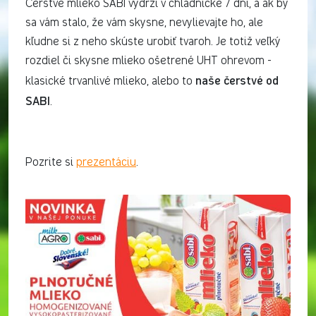
Čerstvé mlieko SABI vydrží v chladničke 7 dní, a ak by
sa vám stalo, že vám skysne, nevylievajte ho, ale
kľudne si z neho skúste urobiť tvaroh. Je totiž veľký
rozdiel či skysne mlieko ošetrené UHT ohrevom -
naše
čerstvé od
klasické trvanlivé mlieko, alebo to
SABI
.
Pozrite si
prezentáciu
.