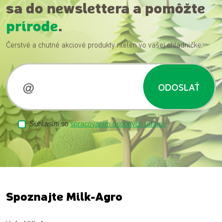
sa do newslettera a pomôžte
prírode
.
Čerstvé a chutné akciové produkty nielen vo vašej chladničke.
ODOSLAŤ
Súhlasím so
spracovaním osobných údajov
Spoznajte Milk-Agro