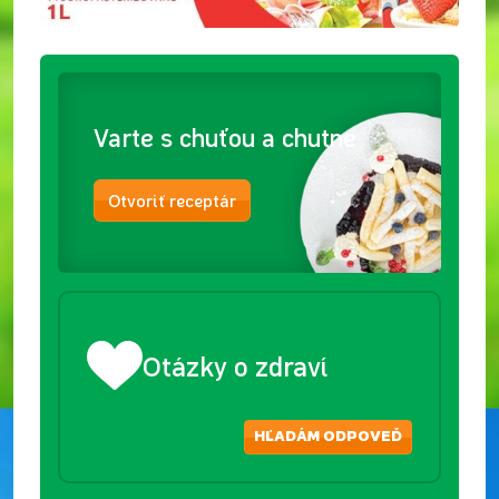
Varte s chuťou a chutne
Otvoriť receptár
Otázky o zdraví
HĽADÁM ODPOVEĎ