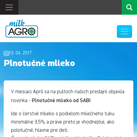
13. 04. 2017
Plnotučné mlieko
V mesiaci Apríl sa na pultoch našich predajní objavila
Plnotučné mlieko od SABI
novinka -
.
Ide o čerstvé mlieko s podielom mliečneho tuku
minimálne 3,5%, a práve preto je vhodnejšie, ako
polotučné, hlavne pre deti.