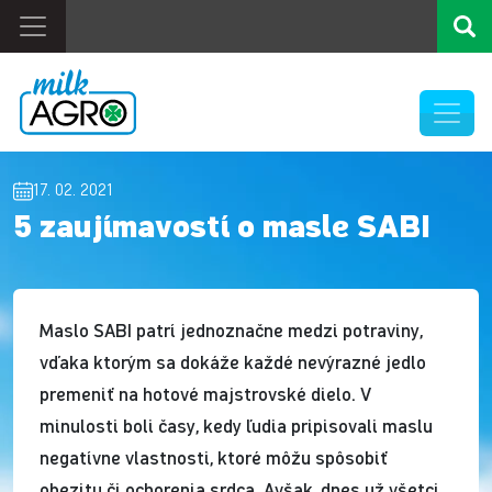
17. 02. 2021
5 zaujímavostí o masle SABI
Maslo SABI patrí jednoznačne medzi potraviny,
vďaka ktorým sa dokáže každé nevýrazné jedlo
premeniť na hotové majstrovské dielo. V
minulosti boli časy, kedy ľudia pripisovali maslu
negatívne vlastnosti, ktoré môžu spôsobiť
obezitu či ochorenia srdca. Avšak, dnes už všetci