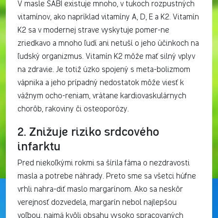
V masle SABI existuje mnoho, v tukoch rozpustných
vitamínov, ako napríklad vitamíny A, D, E a K2. Vitamín
K2 sa v modernej strave vyskytuje pomer-ne
zriedkavo a mnoho ľudí ani netuší o jeho účinkoch na
ľudský organizmus. Vitamín K2 môže mať silný vplyv
na zdravie. Je totiž úzko spojený s meta-bolizmom
vápnika a jeho prípadný nedostatok môže viesť k
vážnym ocho-reniam, vrátane kardiovaskulárnych
chorôb, rakoviny či osteoporózy.
2. Znižuje riziko srdcového
infarktu
Pred niekoľkými rokmi sa šírila fáma o nezdravosti
masla a potrebe náhrady. Preto sme sa všetci húfne
vrhli nahra-diť maslo margarínom. Ako sa neskôr
verejnosť dozvedela, margarín nebol najlepšou
voľbou, najmä kvôli obsahu vysoko spracovaných