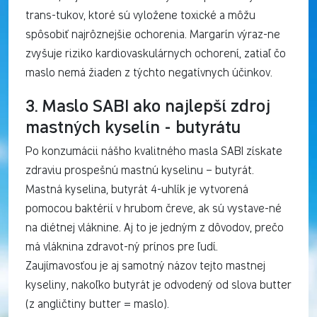
trans-tukov, ktoré sú vyložene toxické a môžu
spôsobiť najrôznejšie ochorenia. Margarín výraz-ne
zvyšuje riziko kardiovaskulárnych ochorení, zatiaľ čo
maslo nemá žiaden z týchto negatívnych účinkov.
3. Maslo SABI ako najlepší zdroj
mastných kyselín - butyrátu
Po konzumácii nášho kvalitného masla SABI získate
zdraviu prospešnú mastnú kyselinu – butyrát.
Mastná kyselina, butyrát 4-uhlík je vytvorená
pomocou baktérií v hrubom čreve, ak sú vystave-né
na diétnej vláknine. Aj to je jedným z dôvodov, prečo
má vláknina zdravot-ný prínos pre ľudí.
Zaujímavosťou je aj samotný názov tejto mastnej
kyseliny, nakoľko butyrát je odvodený od slova butter
(z angličtiny butter = maslo).