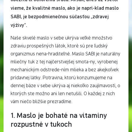
vieme, že kvalitné maslo, ako je naprí-klad maslo
SABI, je bezpodmienečnou súčasťou „zdravej
výživy“.
Naše skvelé maslo v sebe ukrýva veľké množstvo
zdraviu prospešných látok, ktoré sú pre ľudský
organizmus nena-hraditeľné. Maslo SABI je naturálny
mliečny tuk z tej najčerstvejšej smota-ny, vyrobenej
mechanickým odstrede-ním mlieka a bez akejkoľvek
prídavnej látky. Potravina, ktorú konzumujeme na
dennej báze v sebe ukrýva aj niekoľko zaujímavostí, o
ktorých ste možno ani len netušili. O každej z nich
vám niečo bližšie prezradíme.
1. Maslo je bohaté na vitamíny
rozpustné v tukoch