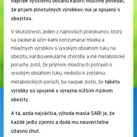
napriek vyššiemu obsahu kalórií musíme povedať,
že príjem plnotučných výrobkov, nie je spojený s
obezitou.
V skutočnosti, jeden z najnovších prieskumov, ktorý
sa zaoberal účin-kami konzumácie mlieka a
mliečnych výrobkov s vysokým obsahom tuku na
obezitu, kardiovaskulárne choroby a iné metabolické
poruchy zistil, že príjmom mliečnych potravín s
vysokým obsahom tuku, nedošlo k zvýšeniu
takéto
metabolických porúch, ba naopak zistili, že
výrobky sú spojené s výrazne nižším rizikom
obezity.
A tá, azda najväčšia, výhoda masla SABI je, že
každé jedlo zjemní a dodá mu neuveriteľne
úžasnú chuť.