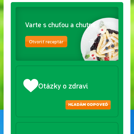
Varte s chuťou a chutne
Otvoriť receptár
Otázky o zdraví
HĽADÁM ODPOVEĎ