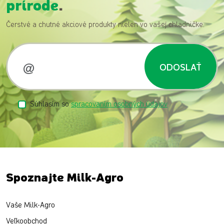
prírode
.
Čerstvé a chutné akciové produkty nielen vo vašej chladničke.
ODOSLAŤ
Súhlasím so
spracovaním osobných údajov
Spoznajte Milk-Agro
Vaše Milk-Agro
Veľkoobchod