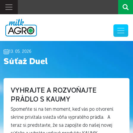
13. 05. 2026
Súťaž Duel
VYHRAJTE A ROZVOŇAJTE
PRÁDLO S KAUMY
Spomeňte si na ten moment, keď vás po otvorení
skrine privítala svieža vôňa vypratého prádla. A
teraz si predstavte, že sa zapojíte do našej novej