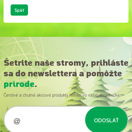
Späť
Šetrite naše stromy, prihláste
sa do newslettera a pomôžte
prírode
.
Čerstvé a chutné akciové produkty nielen vo vašej chladničke.
ODOSLAŤ