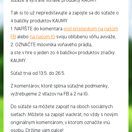
súťaže a vyhráte voňavé produkty KAUMY.
Tak si to už nepredstavujte a zapojte sa do súťaže o
4 balíčky produktov KAUMY
1. NAPÍŠTE do komentára
pod príspevkom na našom
FB
alebo
na našom IG
svoju obľúbenú vôňu aviváže,
2. OZNAČTE milovníka voňavého prádla,
a ste v hre o jeden zo 4 balíčkov produktov značky
KAUMY.
Súťaž trvá od 13.5. do 26.5.
Z komentárov, ktoré splnia súťažné podmienky,
vyžrebujeme 2 víťazov na FB a 2 na IG.
Do súťaže sa môžete zapojiť na oboch sociálnych
sieťach. Môžete sa zapojiť viackrát, no vždy s novým
originálnym komentárom, v ktorom označíte inú
osobu. Držíme vám palce!