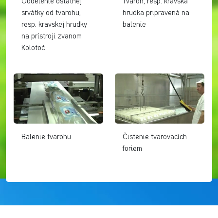
Oddelenie ostatnej
Tvaroh, resp. kravská
srvátky od tvarohu,
hrudka pripravená na
resp. kravskej hrudky
balenie
na prístroji zvanom
Kolotoč
Balenie tvarohu
Čistenie tvarovacích
foriem