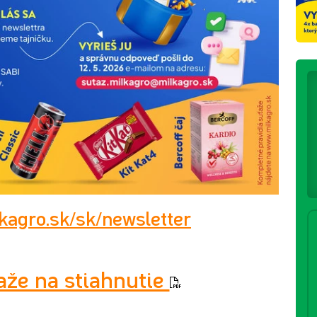
kagro.sk/sk/newsletter
aže na stiahnutie