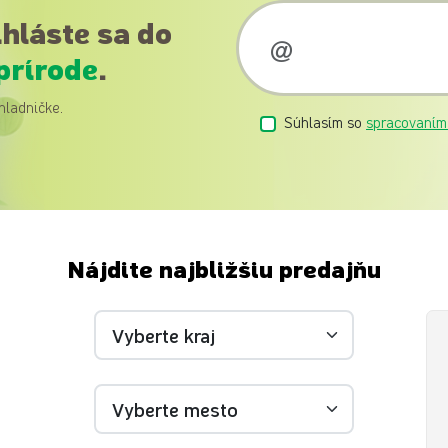
ihláste sa do
prírode
.
hladničke.
Súhlasím so
spracovaním
Nájdite najbližšiu predajňu