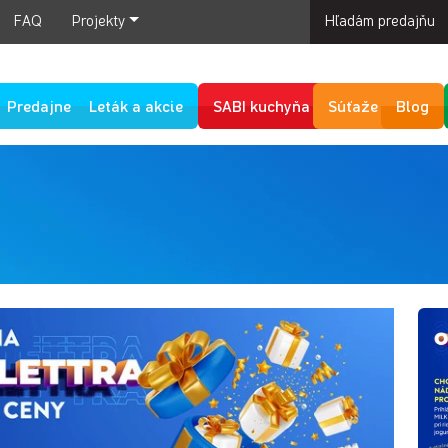
FAQ
Projekty
Hľadám predajňu
Predajne
Leták a akcie
SABI kuchyňa
Súťaže
Blog