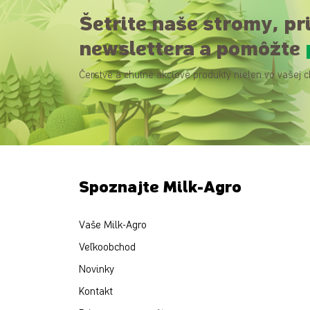
Šetrite naše stromy, pr
newslettera a pomôžte
Čerstvé a chutné akciové produkty nielen vo vašej c
Spoznajte Milk-Agro
Vaše Milk-Agro
Veľkoobchod
Novinky
Kontakt