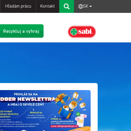
Hľadám prácu
Kontakt
SK
Recykluj a vyhraj