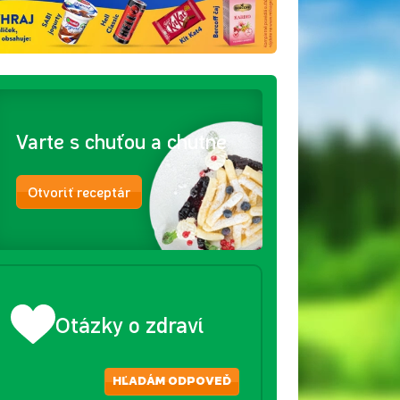
Varte s chuťou a chutne
Otvoriť receptár
Otázky o zdraví
HĽADÁM ODPOVEĎ