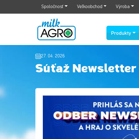
Spoločnosť
Veľkoobchod
Výroba
Produkty
27. 04. 2026
Súťaž Newsletter