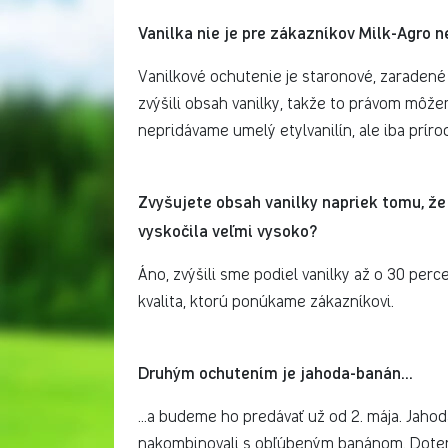
Vanilka nie je pre zákazníkov Milk-Agro n
Vanilkové ochutenie je staronové, zaradené
zvýšili obsah vanilky, takže to právom môže
nepridávame umelý etylvanilín, ale iba príro
Zvyšujete obsah vanilky napriek tomu, že
vyskočila veľmi vysoko?
Áno, zvýšili sme podiel vanilky až o 30 perc
kvalita, ktorú ponúkame zákazníkovi.
Druhým ochutením je jahoda-banán...
...a budeme ho predávať už od 2. mája. Jaho
nakombinovali s obľúbeným banánom. Dote