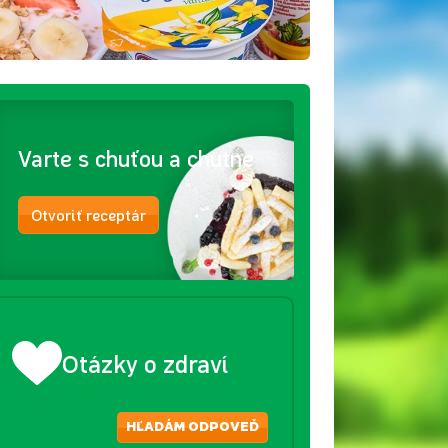
Varte s chuťou a chutne
Otvoriť receptár
Otázky o zdraví
HĽADÁM ODPOVEĎ