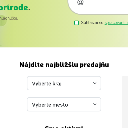
prírode
.
hladničke.
Súhlasím so
spracovaním
Nájdite najbližšiu predajňu