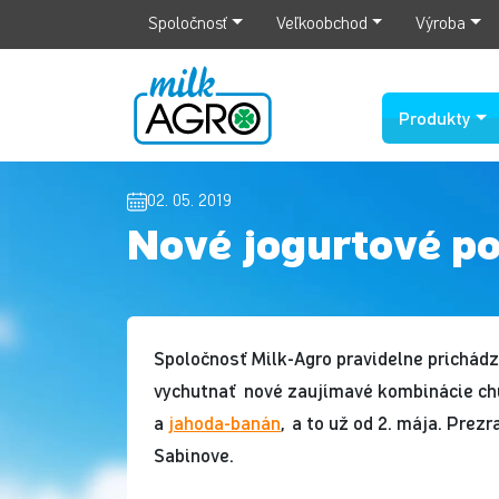
Spoločnosť
Veľkoobchod
Výroba
Produkty
02. 05. 2019
Nové jogurtové po
Spoločnosť Milk-Agro pravidelne prichádza
vychutnať nové zaujímavé kombinácie chu
a
jahoda-banán
, a to už od 2. mája. Prezr
Sabinove.