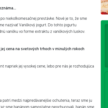
eznáma...
 po niekoľkomesačnej prestávke. Nové je to, že sme
me nazývať Vanilkový jogurt. Do tohto jogurtu
dnú vanilku vo forme extraktu z vanilkových luskov.
 jej cena na svetových trhoch v minulých rokoch
ent napriek jej vysokej cene, lebo pre nás je rozhodujúca
da patrí medzi najpredávanejšie ochutenia, teraz sme ju
raz sme banánom samostatne neochucovali, banán sme