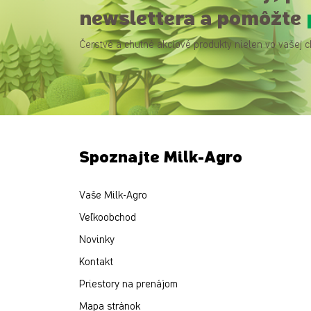
newslettera a pomôžte
Čerstvé a chutné akciové produkty nielen vo vašej c
Spoznajte Milk-Agro
Vaše Milk-Agro
Veľkoobchod
Novinky
Kontakt
Priestory na prenájom
Mapa stránok