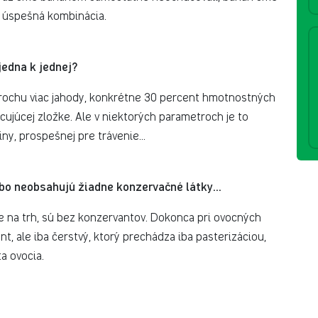
ež úspešná kombinácia.
jedna k jednej?
trochu viac jahody, konkrétne 30 percent hmotnostných
júcej zložke. Ale v niektorých parametroch je to
ny, prospešnej pre trávenie...
ebo neobsahujú žiadne konzervačné látky...
me na trh, sú bez konzervantov. Dokonca pri ovocných
ale iba čerstvý, ktorý prechádza iba pasterizáciou,
a ovocia.