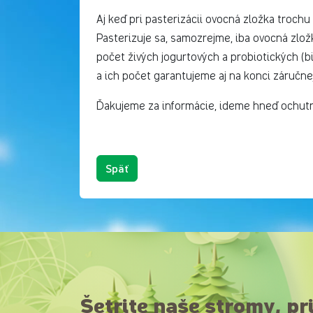
Aj keď pri pasterizácii ovocná zložka troch
Pasterizuje sa, samozrejme, iba ovocná zložk
počet živých jogurtových a probiotických (bi
a ich počet garantujeme aj na konci záručne
Ďakujeme za informácie, ideme hneď ochutna
Späť
Šetrite naše stromy, pr