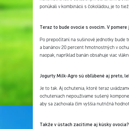
ponúkali v kombinácii s čokoládou, je to ti
Teraz to bude ovocie s ovocím. V pomere 
Po prepočítaní na sušinové jednotky bude 
a banánov 20 percent hmotnostných v ochucu
naopak, napríklad banán obsahuje viac vlákni
Jogurty Milk-Agro sú obľúbené aj preto, l
Je to tak. Aj ochutenia, ktoré teraz uvádza
ochuteniach nepoužívame sušený komponent, 
aby sa zachovala čím vyššia nutričná hodnot
Takže v ústach zacítime aj kúsky ovocia?