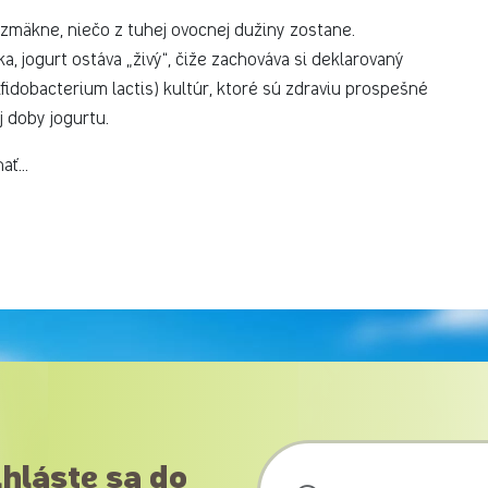
u zmäkne, niečo z tuhej ovocnej dužiny zostane.
a, jogurt ostáva „živý“, čiže zachováva si deklarovaný
fidobacterium lactis) kultúr, ktoré sú zdraviu prospešné
j doby jogurtu.
ť...
ihláste sa do