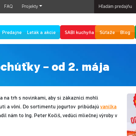
FAQ
Projekty
Hľadám predajňu
Predajne
Leták a akcie
SABI kuchyňa
Súťaže
Blog
chúťky – od 2. mája
 na trh s novinkami, aby si zákazníci mohli
tí a vôní. Do sortimentu jogurtov pribúdajú
vanilka
adil nám to Ing. Peter Kočiš, vedúci mliečnej výroby v