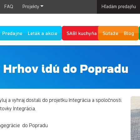
FAQ
Projekty
Hľadám predajňu
Predajne
Leták a akcie
SABI kuchyňa
Súťaže
Blog
 Hrhov idú do Popradu
uj a vyhraj dostali do projetku Integrácia a spoločnosti
tovky Integrácia.
 Ingegrácie do Popradu