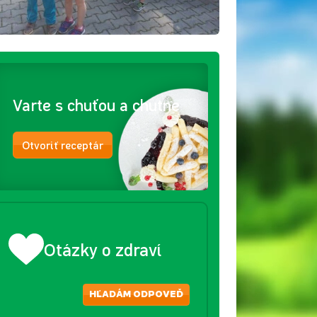
Varte s chuťou a chutne
Otvoriť receptár
Otázky o zdraví
HĽADÁM ODPOVEĎ