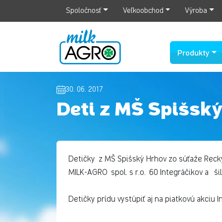
Spoločnosť
Veľkoobchod
Výroba
Produkty
30. 06. 2017
Deti z MŠ Spišský
Detičky z MŠ Spišský Hrhov zo súťaže Reckyl
MILK-AGRO spol. s r.o. 60 Integráčikov a šil
Detičky prídu vystúpiť aj na piatkovú akciu