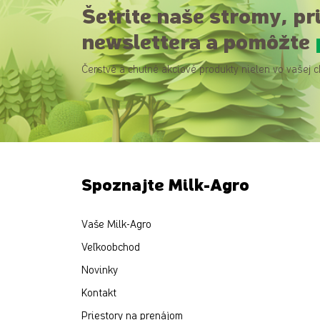
Šetrite naše stromy, pr
newslettera a pomôžte
Čerstvé a chutné akciové produkty nielen vo vašej c
Spoznajte Milk-Agro
Vaše Milk-Agro
Veľkoobchod
Novinky
Kontakt
Priestory na prenájom