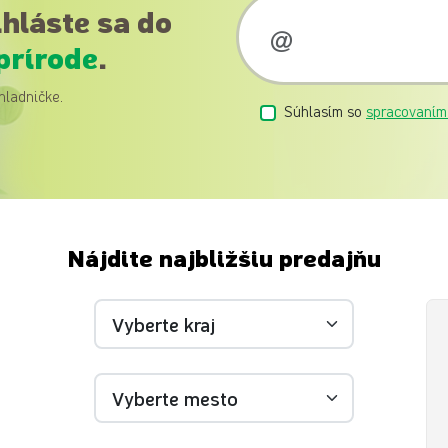
ihláste sa do
prírode
.
hladničke.
Súhlasím so
spracovaním
Nájdite najbližšiu predajňu