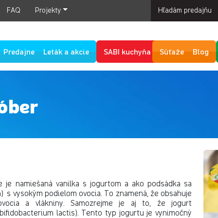
FAQ
Projekty
Hľadám predajňu
Predajne
Leták a akcie
SABI kuchyňa
Súťaže
Blog
óber
de je namiešaná vanilka s jogurtom a ako podsádka sa
da) s vysokým podielom ovocia. To znamená, že obsahuje
vocia a vlákniny. Samozrejme je aj to, že jogurt
bifidobacterium lactis). Tento typ jogurtu je vynimočný