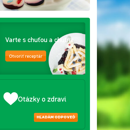
Varte s chuťou a chutne
Otvoriť receptár
Otázky o zdraví
HĽADÁM ODPOVEĎ