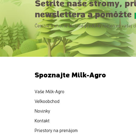
Šetrite naše stromy, pr
newslettera a pomôžte
Čerstvé a chutné akciové produkty nielen vo vašej c
Spoznajte Milk-Agro
Vaše Milk-Agro
Veľkoobchod
Novinky
Kontakt
Priestory na prenájom