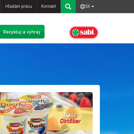
Hľadám prácu
Kontakt
SK
Recykluj a vyhraj