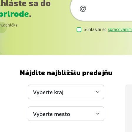
ihláste sa do
prírode
.
hladničke.
Súhlasím so
spracovaním
Nájdite najbližšiu predajňu