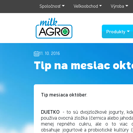
Spoločnosť
Veľkoobchod
Výroba
Produkty
11. 10. 2016
Tip na mesiac okt
Tip mesiaca október
.
DUETKO
- to sú dvojzložkové jogurty, k
používa ovocná zložka (černica alebo jaho
menej repného cukru, ale o to viac o
obsahuje jogurtové a probiotické kultúry (