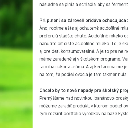
následne sa plnia a schladia, aby sa ferment
Pri plnení sa zároveň pridáva ochucujúca
Áno, robíme ešte aj ochutené acidofilné mlie
preferujú sladšie chute. Acidofilné mlieko do
nanútite piť čisté acidofilné mlieko. To je sk
aj pre deti konzumovateľné. A je to pre ne n
máme zaradené aj v školskom programe. Vani
tam iba cukor a aróma. A aj keď aróma nie je
na tom, že podiel ovocia je tam takmer nula.
Chcelo by to nové nápady pre školský pr
Premýšľame nad novinkou, banánovo-brosky
môžeme zaradiť produkt, v ktorom podiel ov
tým rozšíriť portfólio výrobkov na báze kysl