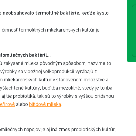
o neobsahovalo termofilné baktérie, keďže kyslo
 činnosť termofilných mliekarenských kultúr je
slomliečnych baktérií…
ajú zakysané mlieka pôvodným spôsobom, nazvime to
výrobky sa v bežnej veľkoprodukcii vyrábajú z
ím mliekarenských kultúr v stanovenom množstve a
yšľachtené kultúry, buď iba mezofilné, vtedy je to iba
aj tie probiotiká, tak sú to výrobky s vyššou pridanou
efírové
alebo
bifidové mlieka
.
mliečnych nápojov je aj iná zmes probiotických kultúr,