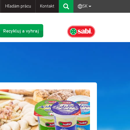
Hľadám prácu
Kontakt
SK
Recykluj a vyhraj