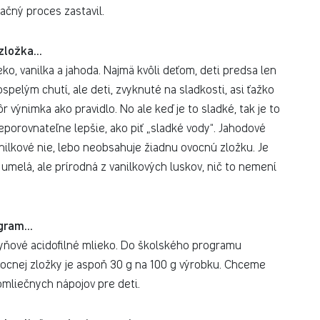
ačný proces zastavil.
 zložka…
ko, vanilka a jahoda. Najmä kvôli deťom, deti predsa len
spelým chutí, ale deti, zvyknuté na sladkosti, asi ťažko
ôr výnimka ako pravidlo. No ale keď je to sladké, tak je to
eporovnateľne lepšie, ako piť „sladké vody“. Jahodové
lkové nie, lebo neobsahuje žiadnu ovocnú zložku. Je
 umelá, ale prírodná z vanilkových luskov, nič to nemení
ogram…
ňové acidofilné mlieko. Do školského programu
ocnej zložky je aspoň 30 g na 100 g výrobku. Chceme
omliečnych nápojov pre deti.