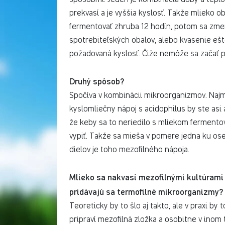
prekvasí a je vyššia kyslosť. Takže mlieko
fermentovať zhruba 12 hodín, potom sa zmer
spotrebiteľských obalov, alebo kvasenie ešt
požadovaná kyslosť. Čiže nemôže sa začať pln
Druhý spôsob?
Spočíva v kombinácii mikroorganizmov. Najmä
kyslomliečny nápoj s acidophilus by ste asi a
že keby sa to neriedilo s mliekom fermentov
vypiť. Takže sa mieša v pomere jedna ku ose
dielov je toho mezofilného nápoja.
Mlieko sa nakvasí mezofilnými kultúrami p
pridávajú sa termofilné mikroorganizmy?
Teoreticky by to šlo aj takto, ale v praxi by
pripraví mezofilná zložka a osobitne v inom