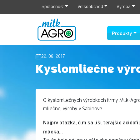
Spoločnosť
Veľkoobchod
Výroba
Produkty
22. 08. 2017
Kyslomliečne výr
O kyslomliečnych výrobkoch firmy Milk-Agro
mliečnej výroby v Sabinove.
Najprv otázka, čím sa líši terajšie acid
mlieka…