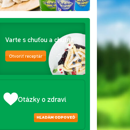
Varte s chuťou a chutne
Otvoriť receptár
Otázky o zdraví
HĽADÁM ODPOVEĎ