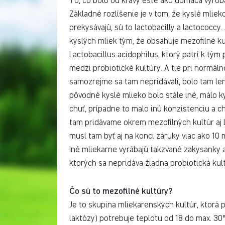
To, čo bolo od kravy ešte ako domáca výrob
Základné rozlíšenie je v tom, že kyslé mliek
prekysávajú, sú to lactobacilly a lactococcy
kyslých mliek tým, že obsahuje mezofilné ku
Lactobacillus acidophilus, ktorý patrí k tým
medzi probiotické kultúry. A tie pri normál
samozrejme sa tam nepridávali, bolo tam len
pôvodné kyslé mlieko bolo stále iné, málo k
chuť, prípadne to malo inú konzistenciu a c
tam pridávame okrem mezofilných kultúr aj La
musí tam byť aj na konci záruky viac ako 10 m
Iné mliekarne vyrábajú takzvané zakysanky a
ktorých sa nepridáva žiadna probiotická kult
Čo sú to mezofilné kultúry?
Je to skupina mliekarenských kultúr, ktorá 
laktózy) potrebuje teplotu od 18 do max. 30