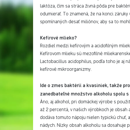
laktóza, čím sa stráca živná pôda pre baktér
odumierať. To znamená, že na konci záruky u
spomínaných desať miliónov, aby sa to mohlo
Kefírové mlieko?
Rozdiel medzi kefírovým a acidofilným mlieko
Kefírovom mlieku sú mezofilné mliekarenské
Lactobacillus acidophilus, podľa toho je aj n
kefírové mikroorganizmy.
Ide o zmes baktérií a kvasiniek, takže pr
zanedbateľné množstvo alkoholu spolu s
Áno, aj alkohol, pri domáckej výrobe s použ
až 2 percentá, v našich výrobkoch je obsah a
dodáva tomuto nápoju nielen typickú chuť, a
nádych. Nízky obsah alkoholu sa dosahuje pr