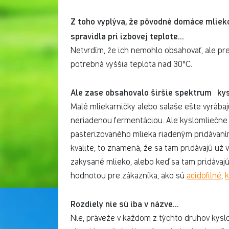
Z toho vyplýva, že pôvodné domáce mliek
spravidla pri izbovej teplote…
Netvrdím, že ich nemohlo obsahovať, ale pre
potrebná vyššia teplota nad 30°C.
Ale zase obsahovalo širšie spektrum ky
Malé mliekarničky alebo salaše ešte vyráb
neriadenou fermentáciou. Ale kyslomliečne 
pasterizovaného mlieka riadeným pridávan
kvalite, to znamená, že sa tam pridávajú už v
zakysané mlieko, alebo keď sa tam pridávajú 
hodnotou pre zákazníka, ako sú
acidofilné
,
k
Rozdiely nie sú iba v názve…
Nie, práveže v každom z týchto druhov kyslo