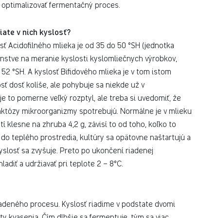
 a optimalizovať fermentačný proces.
ate v nich kyslosť?
osť Acidofilného mlieka je od 35 do 50 °SH (jednotka
nstve na meranie kyslosti kyslomliečnych výrobkov,
– 52 °SH. A kyslosť Bifidového mlieka je v tom istom
osť dosť kolíše, ale pohybuje sa niekde už v
 to pomerne veľký rozptyl, ale treba si uvedomiť, že
 laktózy mikroorganizmy spotrebujú. Normálne je v mlieku
í klesne na zhruba 4,2 g, závisí to od toho, koľko to
o teplého prostredia, kultúry sa opätovne naštartujú a
yslosť sa zvyšuje. Preto po ukončení riadenej
adiť a udržiavať pri teplote 2 – 8°C.
riadeného procesu. Kyslosť riadime v podstate dvomi
y kvasenia. Čím dlhšie sa fermentuje, tým sa viac