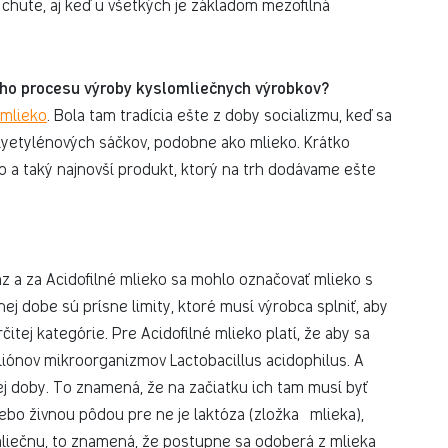
chute, aj keď u všetkých je základom mezofilná
ného procesu výroby kyslomliečnych výrobkov?
 mlieko
. Bola tam tradícia ešte z doby socializmu, keď sa
olyetylénových sáčkov, podobne ako mlieko. Krátko
no a taký najnovší produkt, ktorý na trh dodávame ešte
z a za Acidofilné mlieko sa mohlo označovať mlieko s
ej dobe sú prísne limity, ktoré musí výrobca splniť, aby
itej kategórie. Pre Acidofilné mlieko platí, že aby sa
liónov mikroorganizmov Lactobacillus acidophilus. A
ej doby. To znamená, že na začiatku ich tam musí byť
bo živnou pôdou pre ne je laktóza (zložka mlieka),
mliečnu, to znamená, že postupne sa odoberá z mlieka