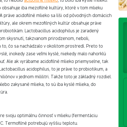
a, to nebolo
acidofilné mlieko
, to bolo iba kyslé mlieko.
o obsahuje iba mezofilné kultúry, ktoré v tom mlieku
. A práve acidofilné mlieko sa líši od pôvodných domácich
ltúry, ale okrem mezofilných kultúr obsahuje práve
 probiotikám. Lactobacillus acidophilus je zaradený
nom skysnutí, takzvanom prirodzenom, neboli,
 to, čo sa nachádzalo v okolitom prostredí. Preto to
yslé, inokedy zase veľmi kyslé, niekedy malo nahorklú
huť. Ale ak vyrábame acidofilné mlieko priemyselne, tak
ctobacillus acidophilus, to je práve to probiotikum, a
iliónov v jednom mililitri. Takže toto je základný rozdiel.
lebo zakysané mlieka, to sú iba kyslé mlieka, do
úra.
pre svoju optimálnu činnosť v mlieku (fermentáciu
°C. Termofilné potrebujú vyššiu teplotu.