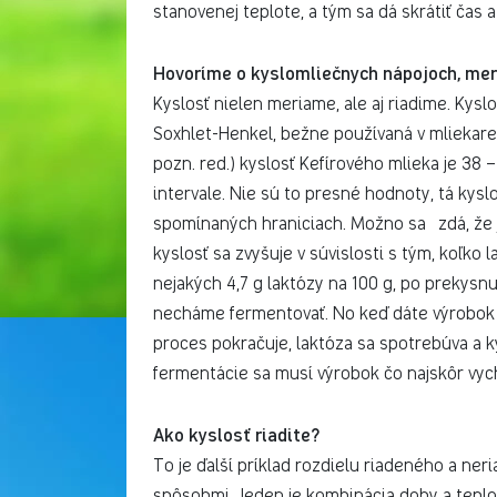
stanovenej teplote, a tým sa dá skrátiť čas
Hovoríme o kyslomliečnych nápojoch, meri
Kyslosť nielen meriame, ale aj riadime. Kysl
Soxhlet-Henkel, bežne používaná v mliekare
pozn. red.) kyslosť Kefírového mlieka je 38 
intervale. Nie sú to presné hodnoty, tá kysl
spomínaných hraniciach. Možno sa zdá, že je
kyslosť sa zvyšuje v súvislosti s tým, koľko
nejakých 4,7 g laktózy na 100 g, po prekysnut
necháme fermentovať. No keď dáte výrobok d
proces pokračuje, laktóza sa spotrebúva a k
fermentácie sa musí výrobok čo najskôr vychl
Ako kyslosť riadite?
To je ďalší príklad rozdielu riadeného a ne
spôsobmi. Jeden je kombinácia doby a teplot