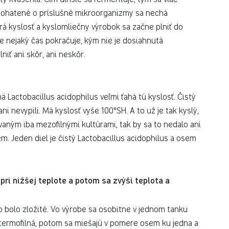
 obohatené o príslušné mikroorganizmy sa nechá
á kyslosť a kyslomliečny výrobok sa začne plniť do
e nejaký čas pokračuje, kým nie je dosiahnutá
iť ani skôr, ani neskôr.
 Lactobacillus acidophilus veľmi ťahá tú kyslosť. Čistý
ni nevypili. Má kyslosť vyše 100°SH. A to už je tak kyslý,
aným iba mezofilnými kultúrami, tak by sa to nedalo ani
m. Jeden diel je čistý Lactobacillus acidophilus a osem
ri nižšej teplote a potom sa zvýši teplota a
 to bolo zložité. Vo výrobe sa osobitne v jednom tanku
 termofilná, potom sa miešajú v pomere osem ku jedna a