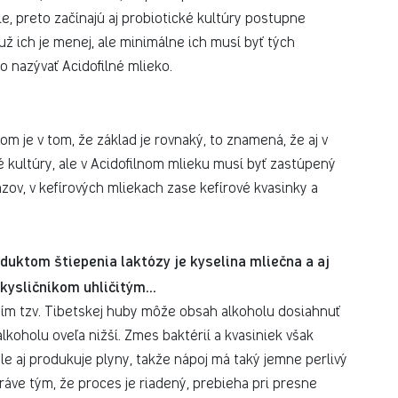
ie, preto začínajú aj probiotické kultúry postupne
ž ich je menej, ale minimálne ich musí byť tých
 nazývať Acidofilné mlieko.
m je v tom, že základ je rovnaký, to znamená, že aj v
 kultúry, ale v Acidofilnom mlieku musí byť zastúpený
ázov, v kefírových mliekach zase kefírové kvasinky a
oduktom štiepenia laktózy je kyselina mliečna a aj
 kysličníkom uhličitým…
itím tzv. Tibetskej huby môže obsah alkoholu dosiahnuť
lkoholu oveľa nižší. Zmes baktérií a kvasiniek však
le aj produkuje plyny, takže nápoj má taký jemne perlivý
áve tým, že proces je riadený, prebieha pri presne