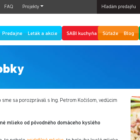
FAQ
Projekty
Hľadám predajňu
Predajne
Leták a akcie
SABI kuchyňa
Súťaže
Blog
obky
 sme sa porozprávali s Ing. Petrom Kočišom, vedúcim
ofilné mlieko od pôvodného domáceho kyslého