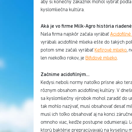
aby si konečný zákazník mohol vybrať podľa 
kyslomliečna kultúra.
Aká je vo firme Milk-Agro história riade
Naša firma najskôr začala vyrábať
Acidofilné
vyrábali acidofilné mlieka ešte do takých p
potom sme začali vyrábať
Kefírové mlieko
, 
len niekoľko rokov, je
Bifidové mlieko
.
Začnime acidofilným…
Kedysi neboli normy natoľko prísne ako tera
rôznym obsahom acidofilnej kultúry. V dnešn
sa kyslomliečny výrobok mohol zaradiť do urč
tak mohlo nazývať, musí obsahovať desať mi
musí ich toľko obsahovať aj na konci záručn
omnoho viac, keďže postupne odumierajú. Le
ktorú baktérie prepracúvavajú na kyselinu 