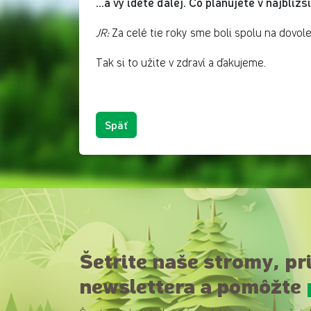
...a vy idete ďalej. Čo plánujete v najbli
JR:
Za celé tie roky sme boli spolu na dovole
Tak si to užite v zdraví a ďakujeme.
Späť
Šetrite naše stromy, pr
newslettera a pomôžte