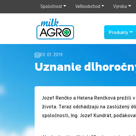
Spoločnosť
Veľkoobchod
Výroba
Produkty
03. 01. 2019
Uznanie dlhoroč
Jozef Renčko a Helena Renčková prežili v
života. Teraz odchádzajú na zaslúžený dôc
spoločnosti, Ing. Jozef Kundrát, poďakova