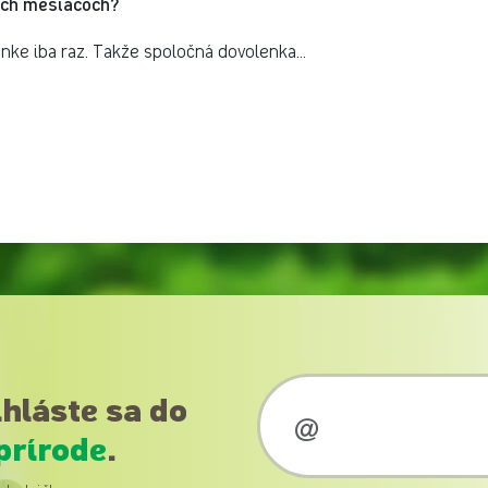
žších mesiacoch?
nke iba raz. Takže spoločná dovolenka...
ihláste sa do
prírode
.