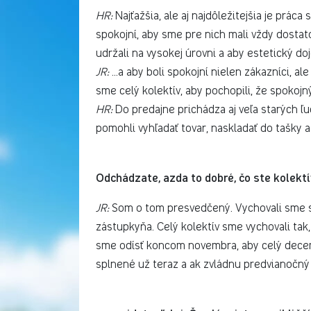
HR:
Najťažšia, ale aj najdôležitejšia je práca 
spokojní, aby sme pre nich mali vždy dosta
udržali na vysokej úrovni a aby estetický doj
JR:
...a aby boli spokojní nielen zákazníci, al
sme celý kolektív, aby pochopili, že spokoj
HR:
Do predajne prichádza aj veľa starých 
pomohli vyhľadať tovar, naskladať do tašky a
Odchádzate, azda to dobré, čo ste kolektív
JR:
Som o tom presvedčený. Vychovali sme s
zástupkyňa. Celý kolektív sme vychovali tak
sme odísť koncom novembra, aby celý decemb
splnené už teraz a ak zvládnu predvianočný 