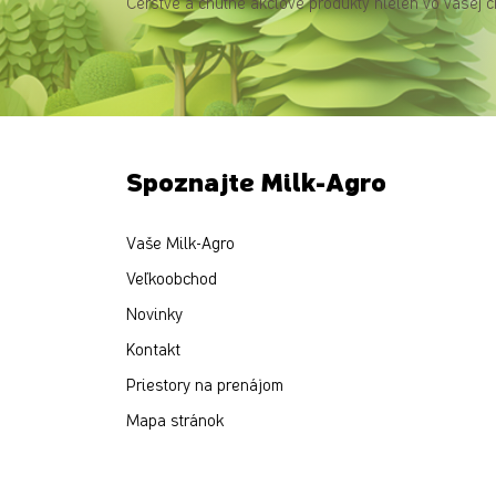
Čerstvé a chutné akciové produkty nielen vo vašej c
Spoznajte Milk-Agro
Vaše Milk-Agro
Veľkoobchod
Novinky
Kontakt
Priestory na prenájom
Mapa stránok