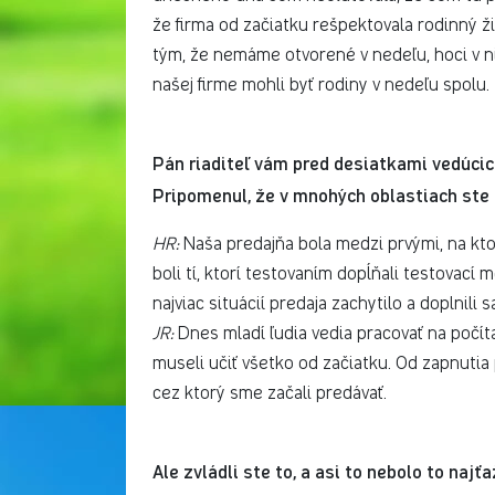
že firma od začiatku rešpektovala rodinný ži
tým, že nemáme otvorené v nedeľu, hoci v ni
našej firme mohli byť rodiny v nedeľu spolu.
Pán riaditeľ vám pred desiatkami vedúcich
Pripomenul, že v mnohých oblastiach ste b
HR:
Naša predajňa bola medzi prvými, na kto
boli tí, ktorí testovaním dopĺňali testovací 
najviac situácií predaja zachytilo a doplnili s
JR:
Dnes mladí ľudia vedia pracovať na počít
museli učiť všetko od začiatku. Od zapnutia
cez ktorý sme začali predávať.
Ale zvládli ste to, a asi to nebolo to najťaž