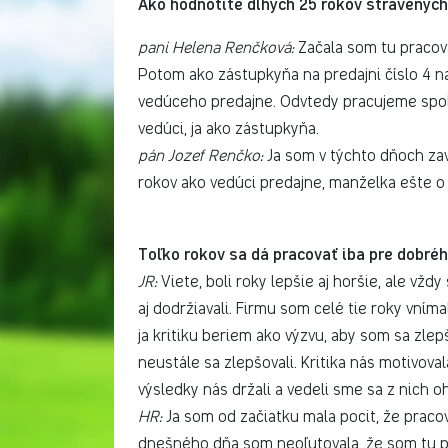
Ako hodnotíte dlhých 25 rokov strávených
pani Helena Renčková:
Začala som tu pracovať
Potom ako zástupkyňa na predajni číslo 4 na
vedúceho predajne. Odvtedy pracujeme spolu
vedúci, ja ako zástupkyňa.
pán Jozef Renčko:
Ja som v týchto dňoch zavŕ
rokov ako vedúci predajne, manželka ešte o 
Toľko rokov sa dá pracovať iba pre dobré
JR:
Viete, boli roky lepšie aj horšie, ale vždy
aj dodržiavali. Firmu som celé tie roky vníma
ja kritiku beriem ako výzvu, aby som sa zlepš
neustále sa zlepšovali. Kritika nás motivov
výsledky nás držali a vedeli sme sa z nich o
HR:
Ja som od začiatku mala pocit, že pracov
dnešného dňa som neoľutovala, že som tu pr