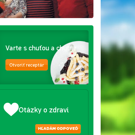
Varte s chuťou a chutne
Otvoriť receptár
Otázky o zdraví
HĽADÁM ODPOVEĎ