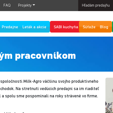
FAQ
Projekty
Hľadám predajňu
Predajne
Leták a akcie
SABI kuchyňa
Súťaže
Blog
ným pracovníkom
 spoločnosti Milk-Agro väčšinu svojho produktívneho
hodok. Na stretnutí vedúcich predajní sa im riaditeľ
l a spolu sme pospomínali na roky strávené vo firme.