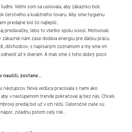
s ľuďmi. Veľmi som sa usilovala, aby zákazníci boli
tok čerstvého a kvalitného tovaru. Aby sme hygienu
em predajne bol čo najlepší...
e aj predavačky, lebo to všetko spolu súvisí. Motivovali
ný zákazník nám zase dodáva energiu pre ďalšiu prácu.
ľudí, dôchodcov, s napísaným zoznamom a my sme im
 odniesť až k dverám. A mali sme z toho dobrý pocit.
 naučili, zostane...
i nástupcov. Nová vedúca pracovala s nami ako
, aby v nastúpenom trende pokračoval aj bez nás. Chceli
rový predaj bol už v ich réžii. Celoročné ciele sú
nápor, zvládnu potom celý rok...