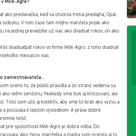
 v Milk-Agre?
 ako predavačka, keď sa otvorila tretia predajňa, Opal.
 sídlisku. V tom čase tam môjho manžela prijali ako
 na jednej prevádzke už viac ako dvadsať rokov, on ako
šil dvadsaťpäť rokov vo firme Milk-Agro, z toho dvadsať
niekoľko mesiacov viac.
ho zamestnávateľa...
 som ocenil to, že platili pravidlá a zo strany vedenia sa
l ako veľmi serióznu. Niekedy sme boli aj kritizovaní, ale
il. Toto som učil aj kolektív, aby sme to brali ako výzvu a
ala a posúvala k lepším výsledkom. A práve dobré
hromne tešiť..
ať pre spoločnosť Milk-Agro je dobrá voľba. Do
acovala. Ako žena, manželka a matka som ocenila aj to,