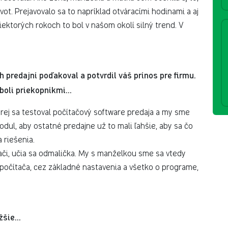
vot. Prejavovalo sa to napríklad otváracími hodinami a aj
ektorých rokoch to bol v našom okolí silný trend. V
 predajní poďakoval a potvrdil váš prínos pre firmu.
oli priekopníkmi...
rej sa testoval počítačový software predaja a my sme
modul, aby ostatné predajne už to mali ľahšie, aby sa čo
a riešenia.
ači, učia sa odmalička. My s manželkou sme sa vtedy
 počítača, cez základné nastavenia a všetko o programe,
šie...