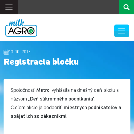
10. 10. 2017
Registracia bločku
Metro
Spoločnosť
vyhlásila na dnešný deň akciu s
Deň súkromného podnikania
názvom „
“.
miestnych podnikateľov a
Cieľom akcie je podporiť
spájať ich so zákazníkmi
.