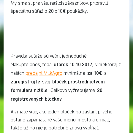
My sme si pre vás, našich zákazníkov, pripravili
špeciálnu súťaž o 20 x 10€ poukážky.
Pravidlá súťaže sú veľmi jednoduché.
utorok 10.10.2017,
Nakúpte dnes, teda
v niektorej z
za 10€
našich
predajní MilkAgro
minimálne
a
zaregistrujte
bloček prostredníctvom
svoj
formulára nižšie
20
. Celkovo vyžrebujeme
registrovaných bločkov
.
Ak máte viac, ako jeden bloček po zaslaní prvého
ostane zapamätané vaše meno, mesto a e-mail,
takže už ho nie je potrebné znovu vypĺňať.