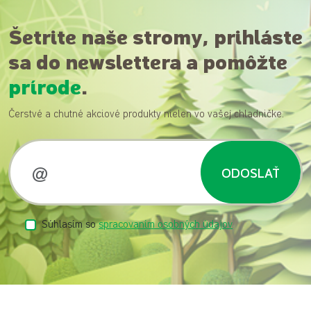
Šetrite naše stromy, prihláste
sa do newslettera a pomôžte
prírode
.
Čerstvé a chutné akciové produkty nielen vo vašej chladničke.
ODOSLAŤ
Súhlasím so
spracovaním osobných údajov