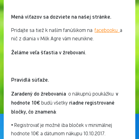
Mená víťazov sa dozviete na našej stránke.
Pridajte sa tiež k naším fanúšikom na
facebooku
a
nič z diania v Milk Agre vám neunikne.
Želáme veľa šťastia v žrebovaní
.
Pravidlá súťaže.
Zaradený do žrebovania
v
o nákupnú poukážku
hodnote 10€
riadne registrované
budú všetky
bločky, čo znamená
:
• Registrovať je možné iba bloček v minimálnej
hodnote 10€ a dátumom nákupu 10.10.2017.