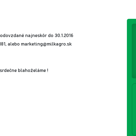
odovzdané najneskôr do 30.1.2016
5 181, alebo marketing@milkagro.sk
srdečne blahoželáme !