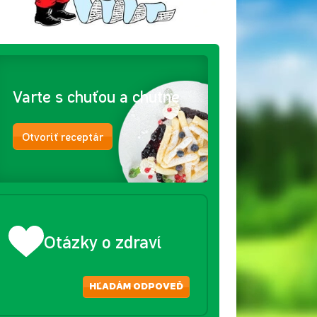
Varte s chuťou a chutne
Otvoriť receptár
Otázky o zdraví
HĽADÁM ODPOVEĎ