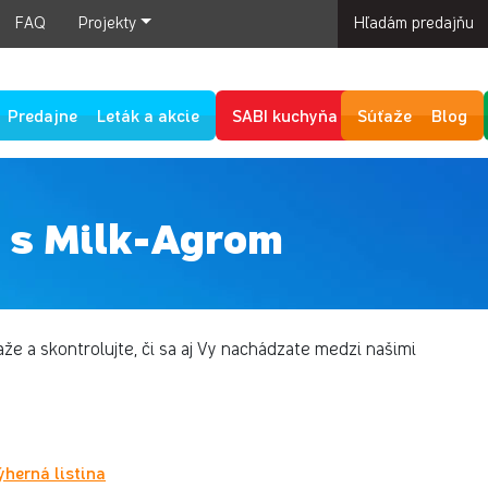
FAQ
Projekty
Hľadám predajňu
Predajne
Leták a akcie
SABI kuchyňa
Súťaže
Blog
 s Milk-Agrom
že a skontrolujte, či sa aj Vy nachádzate medzi našimi
ýherná listina