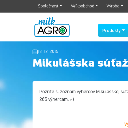
Spoločnosť
Veľkoobchod
Výroba
Produkty
18. 12. 2015
Mikulášska súťaž
Pozrite si zoznam výhercov Mikulášskej súťa
265 výhercami :-)
V