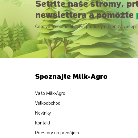
Šetrite naše stromy, pr
newslettera a pomôžte
Čerstvé a chutné akciové produkty nielen vo vašej c
Spoznajte Milk-Agro
Vaše Milk-Agro
Veľkoobchod
Novinky
Kontakt
Priestory na prenájom