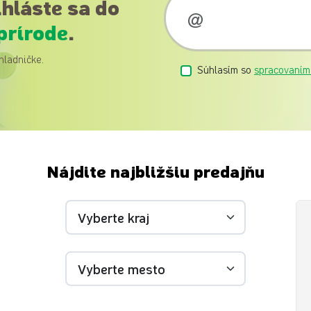
ihláste sa do
prírode
.
hladničke.
Súhlasím so
spracovaním
Nájdite najbližšiu predajňu