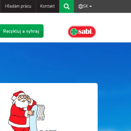
Hľadám prácu
Kontakt
SK
Recykluj a vyhraj