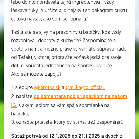
lebo do nich pridávala tajnú ingredienciu - vždy
láskavé ruky. A určite aj o nejaký ten dekagram cukru
či tuku naviac, ako som schopná ja."
Tešili ste sa aj vy na prázdniny u babičky, kde vždy
rozvoniavali dobroty z kuchyne? Zaspomínajte si
spolu s nami a možno práve vy vyhráte súpravu riadu
od Tefalu, v ktorej pripravíte voňavé jedlá pre svoje
deti či vnúčatá jednoducho na sporáku i v rúre.
Ako sa môžete zapojiť?
1. sledujte
@karotka.sk
a
@milkagro_official
,
do komentára pod príspevkom na našom
2. napíšte
IG
, s akým jedlom sa vám spája spomienka na
babičku,
3. označte priateľa, ktorý by si mal tiež zaspomínať.
Súťaž potrvá od 12.1.2025 do 21.1.2025 a dvoch z