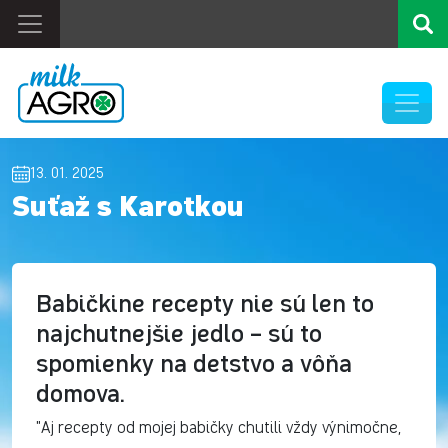
13. 01. 2025
Suťaž s Karotkou
Babičkine recepty nie sú len to
najchutnejšie jedlo – sú to
spomienky na detstvo a vôňa
domova.
"Aj recepty od mojej babičky chutili vždy výnimočne,