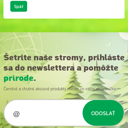
Späť
Šetrite naše stromy, prihláste
sa do newslettera a pomôžte
prírode
.
Čerstvé a chutné akciové produkty nielen vo vašej chladničke.
ODOSLAŤ