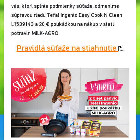
vás, ktorí splnia podmienky súťaže, odmeníme
súpravou riadu Tefal Ingenio Easy Cook N Clean
L1539143 a 20 € poukážkou na nákup v sieti
potravín MILK-AGRO.
Pravidlá súťaže na stiahnutie