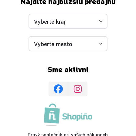
Nájdite najbližšiu predajňu
Sme aktívni
Pravý spoločník pri vašich nákupoch,