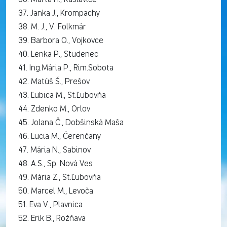
37. Janka J., Krompachy
38. M. J., V. Folkmár
39. Barbora O., Vojkovce
40. Lenka P., Studenec
41. Ing.Mária P., Rim.Sobota
42. Matúš Š., Prešov
43. Ľubica M., St.Ľubovňa
44. Zdenko M., Orlov
45. Jolana Č., Dobšinská Maša
46. Lucia M., Čerenčany
47. Mária N., Sabinov
48. A.S., Sp. Nová Ves
49. Mária Z., St.Ľubovňa
50. Marcel M., Levoča
51. Eva V., Plavnica
52. Erik B., Rožňava