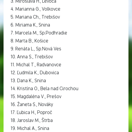
3. Miroslava H., Levoča
4. Marianna G., Volkovce
5. Mariana Ch., Trebišov
6. Miriama K., Snina
7. Marcela M., Sp.Podhradie
8. Marta B., Košice
9. Renáta L., Sp.Nová Ves
10. Anna S., Trebišov
11. Michal T., Radvanovce
12. Ľudmila K., Dubovica
13. Dana K., Snina
14. Kristína O., Bela nad Cirochou
15. Magdaléna V., Prešov
16. Žaneta S., Nováky
17. Ľubica H., Poproč
18. Jaroslav M., Štrba
19. Michal A., Snina