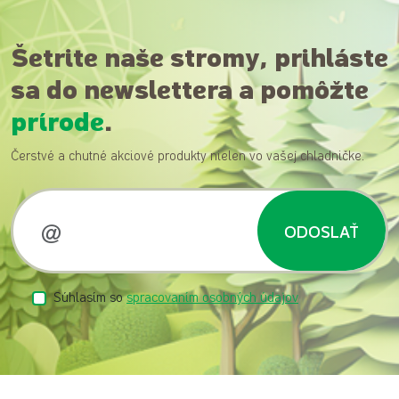
Šetrite naše stromy, prihláste
sa do newslettera a pomôžte
prírode
.
Čerstvé a chutné akciové produkty nielen vo vašej chladničke.
ODOSLAŤ
Súhlasím so
spracovaním osobných údajov