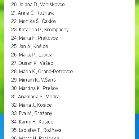
20. Jolana B., Vaniškovce
21. Anna Č., Rožňava
22. Monika Š., Čaklov
23. Katarína P., Krompachy
24. Mária F., Prakovce
25. Ján A., Košice
26. Márai P., Ľubica
27. Dušan K., Važec
28. Mária K., Granč-Petrovce
29. Miriam K., V.Šariš
30. Martina K., Prešov
31. Anamária Š., Modra
32. Mária J., Košice
33. Eva M., Brežany
34. Karim H., Košice
35. Ladislav T., Rožňava
36. Marta H., Raslavice