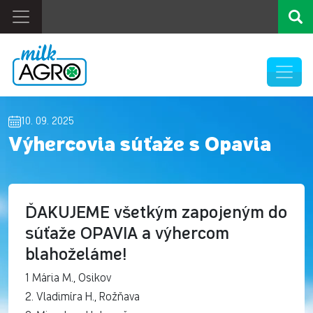
10. 09. 2025
Výhercovia súťaže s Opavia
ĎAKUJEME všetkým zapojeným do
súťaže OPAVIA a výhercom
blahoželáme!
1 Mária M., Osikov
2. Vladimíra H., Rožňava