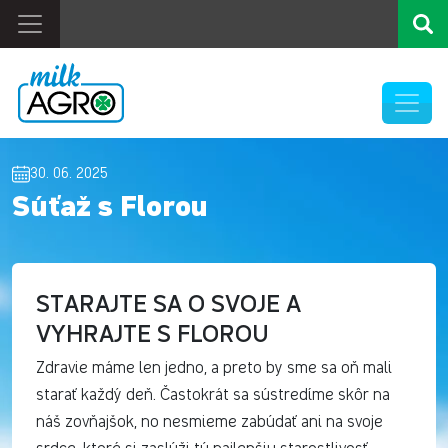
30. 06. 2025
Súťaž s Florou
STARAJTE SA O SVOJE A
VYHRAJTE S FLOROU
Zdravie máme len jedno, a preto by sme sa oň mali
starať každý deň. Častokrát sa sústredíme skôr na
náš zovňajšok, no nesmieme zabúdať ani na svoje