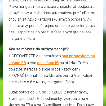
srdce, ktoré si zaslúži tú najlepšiu starostlivosť.
Práve margarín Flora znižuje cholesterol, podporuje
zdravé cievy a je vhodnou alternatívou pre ľudí, ktorí
chcú znížiť riziko kardiovaskulárnych ochorení. Ak
chcete aj vy pomôcť svojmu srdcu, teraz je ten pravý
čas - zapojte sa do našej súťaže a vyhrajte balíček
margarínu Flora.
Ako sa môžete do súťaže zapojiť?
pod príspevkom na
1. ODPOVEDZTE v komentároch
našom FB
na našom IG
alebo
na otázku: Prečo je
dôležité starať sa o svoje srdce každý deň?
2. OZNAČTE priateľa, na ktorého zdraví Vám záleží
a ste v hre o 8 x 4 kusy margarínu Flora.
Súťaž potrvá od 3.7. do 15.7.2025. Z komentárov,
ktoré splnia súťažné podmienky, vyžrebujeme 4
víťazov na FB a 4 na IG @milkagro_official. Do súťaže