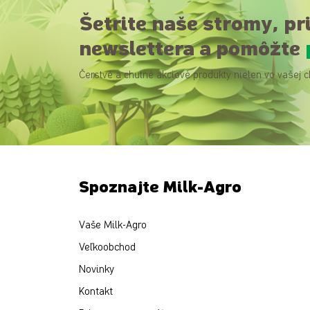
Šetrite naše stromy, pr
newslettera a pomôžte
Čerstvé a chutné akciové produkty nielen vo vašej c
Spoznajte Milk-Agro
Vaše Milk-Agro
Veľkoobchod
Novinky
Kontakt