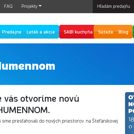
FAQ
Projekty
Hľadám predajňu
Predajne
Leták a akcie
SABI kuchyňa
Súťaže
Blog
 Humennom
re vás otvoríme novú
v HUMENNOM.
sme presťahovali do nových priestorov na Štefánikovej