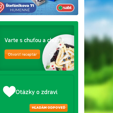
Varte s chuťou a chutne
Otvoriť receptár
Otázky o zdraví
HĽADÁM ODPOVEĎ