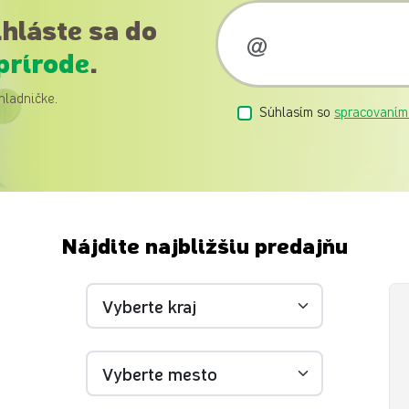
ihláste sa do
prírode
.
hladničke.
Súhlasím so
spracovaním
Nájdite najbližšiu predajňu