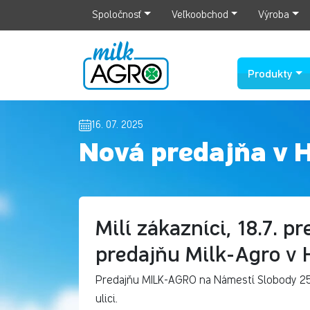
Spoločnosť
Veľkoobchod
Výroba
Produkty
16. 07. 2025
Nová predajňa v
Milí zákazníci, 18.7. p
predajňu Milk-Agro 
Predajňu MILK-AGRO na Námestí Slobody 25 
ulici.