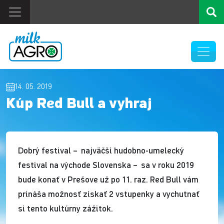
14. 05. 2019
Kúp Red Bull a vyhraj
Dobrý festival – najväčší hudobno-umelecký
festival na východe Slovenska – sa v roku 2019
bude konať v Prešove už po 11. raz. Red Bull vám
prináša možnosť získať 2 vstupenky a vychutnať
si tento kultúrny zážitok.