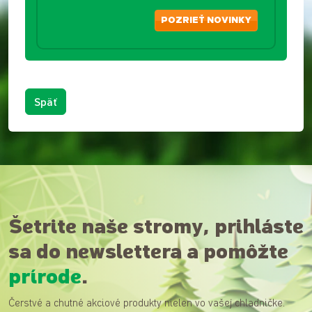
POZRIEŤ NOVINKY
Späť
Šetrite naše stromy, prihláste
sa do newslettera a pomôžte
prírode
.
Čerstvé a chutné akciové produkty nielen vo vašej chladničke.