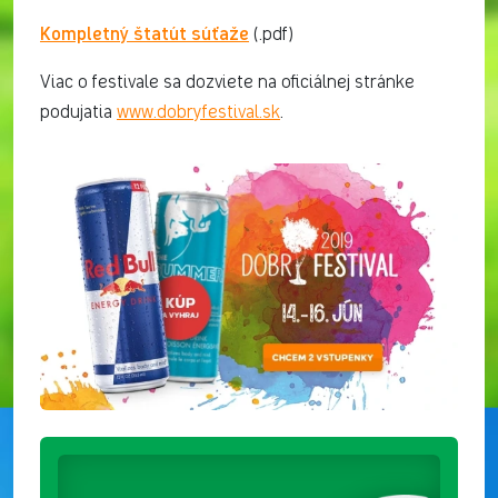
Kompletný štatút súťaže
(.pdf)
Viac o festivale sa dozviete na oficiálnej stránke
podujatia
www.dobryfestival.sk
.