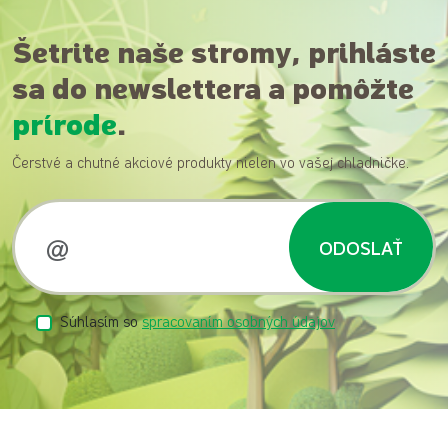
Šetrite naše stromy, prihláste
sa do newslettera a pomôžte
prírode
.
Čerstvé a chutné akciové produkty nielen vo vašej chladničke.
ODOSLAŤ
Súhlasím so
spracovaním osobných údajov