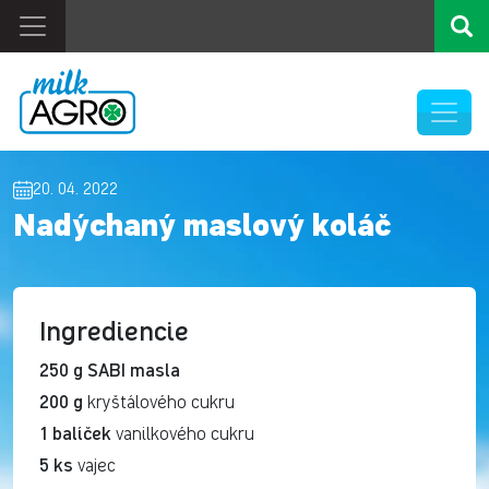
20. 04. 2022
Nadýchaný maslový koláč
Ingrediencie
250 g SABI masla
200 g
kryštálového cukru
1 balíček
vanilkového cukru
5 ks
vajec