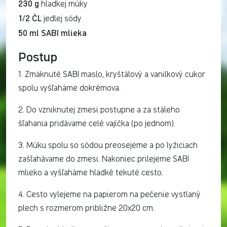
230 g
hladkej múky
1/2 ČL
jedlej sódy
50 ml SABI mlieka
Postup
1. Zmäknuté SABI maslo, kryštálový a vanilkový cukor
spolu vyšľaháme dokrémova.
2. Do vzniknutej zmesi postupne a za stáleho
šľahania pridávame celé vajíčka (po jednom).
3. Múku spolu so sódou preosejeme a po lyžiciach
zašľahávame do zmesi. Nakoniec prilejeme SABI
mlieko a vyšľaháme hladké tekuté cesto.
4. Cesto vylejeme na papierom na pečenie vystlaný
plech s rozmerom približne 20x20 cm.