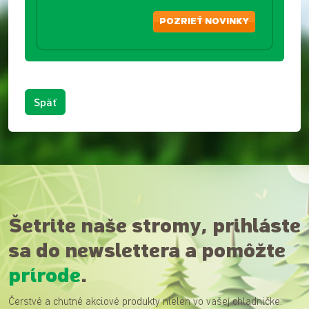
POZRIEŤ NOVINKY
Späť
Šetrite naše stromy, prihláste
sa do newslettera a pomôžte
prírode
.
Čerstvé a chutné akciové produkty nielen vo vašej chladničke.