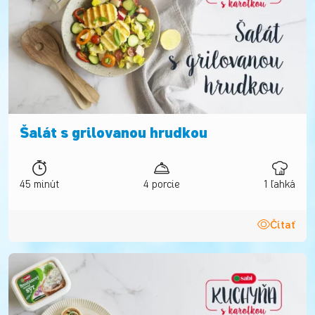
Šalát s grilovanou hrudkou
45 minút
4 porcie
1 ľahká
Čítať