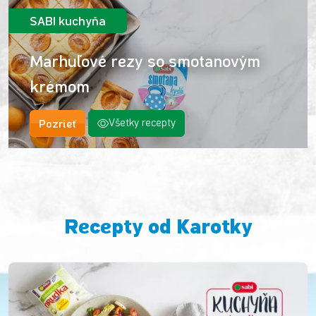
SABI kuchyňa
Marhuľové rezy so smotanovým
krémom
Pozrieť
Všetky recepty
Recepty od Karotky