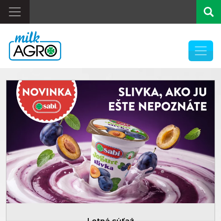
Previous
Letná súťaž
Pause