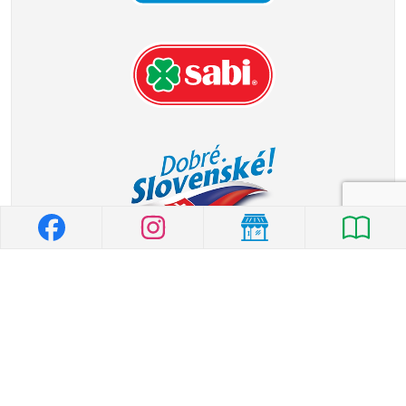
© 2026 MILK-AGRO
|
Všeobecné vyhlásenie
|
Ochrana osobných