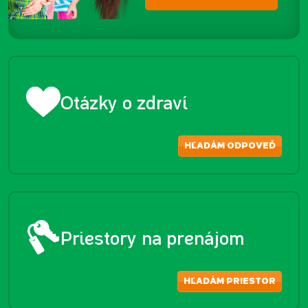
Otázky o zdraví
HĽADÁM ODPOVEĎ
Priestory na prenájom
HĽADÁM PRIESTOR