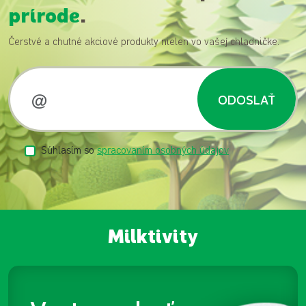
prírode
.
Čerstvé a chutné akciové produkty nielen vo vašej chladničke.
ODOSLAŤ
Súhlasím so
spracovaním osobných údajov
Milktivity