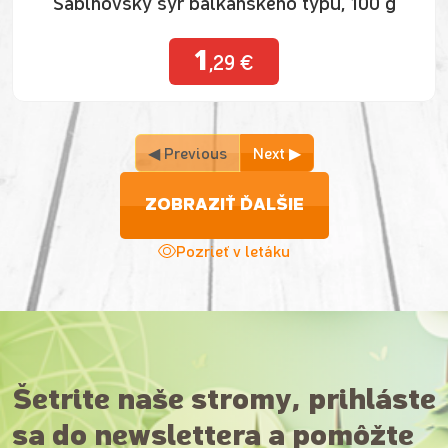
Sabinovský syr balkánskeho typu, 100 g
1
,29 €
◀ Previous
Next ▶
ZOBRAZIŤ ĎALŠIE
Pozrieť v letáku
Šetrite naše stromy, prihláste
sa do newslettera a pomôžte