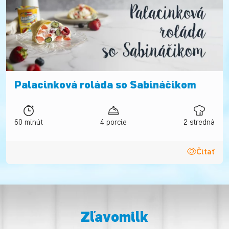
Palacinková roláda so Sabináčikom
60 minút
4 porcie
2 stredná
Čítať
Zľavomilk