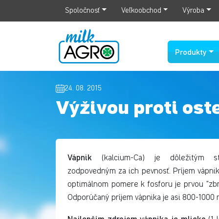
Spoločnosť
Veľkoobchod
Výroba
Produkty
24. 08. 2015
Výživou proti ost
Vápnik
(kalcium-Ca) je dôležitým s
zodpovedným za ich pevnosť. Príjem vápni
optimálnom pomere k fosforu je prvou "zbr
Odporúčaný príjem vápnika je asi 800-1000 
Najlepším zdrojom vápnika je mlieko