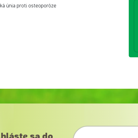
ská únia proti osteoporóze
ihláste sa do