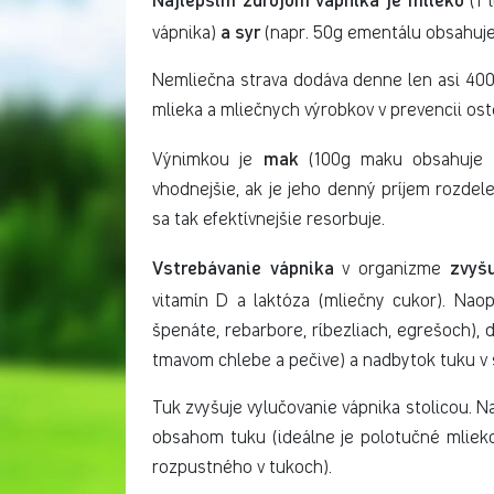
(1 
a syr
vápnika)
(napr. 50g ementálu obsahuje
Nemliečna strava dodáva denne len asi 40
mlieka a mliečnych výrobkov v prevencii os
mak
Výnimkou je
(100g maku obsahuje a
vhodnejšie, ak je jeho denný príjem rozde
sa tak efektívnejšie resorbuje.
Vstrebávanie vápnika
zvyš
v organizme
vitamín D a laktóza (mliečny cukor). Nao
špenáte, rebarbore, ríbezliach, egrešoch), ď
tmavom chlebe a pečive) a nadbytok tuku v 
Tuk zvyšuje vylučovanie vápnika stolicou. N
obsahom tuku (ideálne je polotučné mlieko
rozpustného v tukoch).