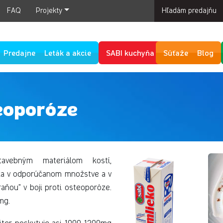
FAQ
Projekty
Hľadám predajňu
Predajne
Leták a akcie
SABI kuchyňa
Súťaže
Blog
eoporóze
tavebným materiálom kostí,
ka v odporúčanom množstve a v
aňou" v boji proti osteoporóze.
mg.