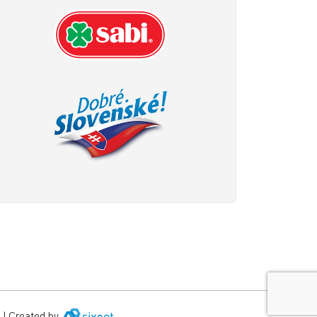
|
Created by