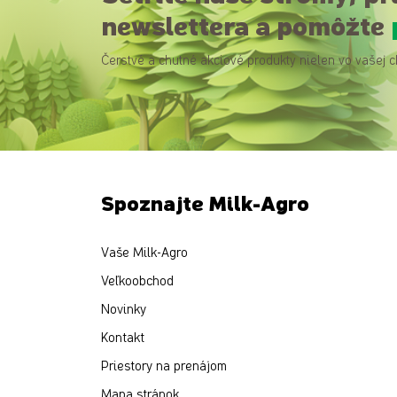
newslettera a pomôžte
Čerstvé a chutné akciové produkty nielen vo vašej c
Spoznajte Milk-Agro
Vaše Milk-Agro
Veľkoobchod
Novinky
Kontakt
Priestory na prenájom
Mapa stránok