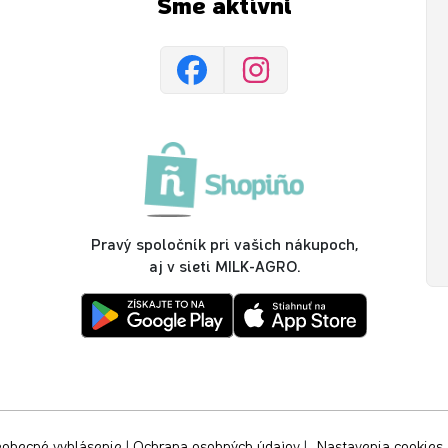
Sme aktívni
Pravý spoločník pri vašich nákupoch,
aj v sieti MILK-AGRO.
obecné vyhlásenie
|
Ochrana osobných údajov
|
Nastavenia cookies