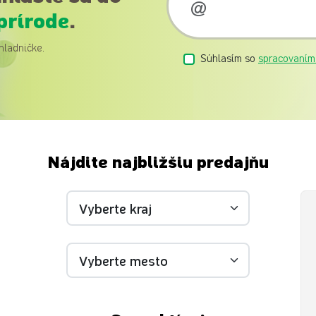
prírode
.
hladničke.
Súhlasím so
spracovaním
Nájdite najbližšiu predajňu