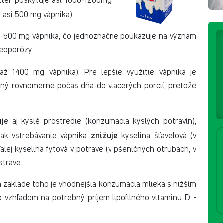
liter poskytuje asi 1000-1200mg
 asi 500 mg vápnika).
0-500 mg vápnika, čo jednoznačne poukazuje na význam
teoporózy.
ž 1400 mg vápnika). Pre lepšie využitie vápnika je
lený rovnomerne počas dňa do viacerých porcií, pretože
uje
aj kyslé prostredie (konzumácia kyslých potravín),
znižuje
pak vstrebávanie vápnika
kyselina šťavelová (v
alej kyselina fytová v potrave (v pšeničných otrubách, v
strave.
a základe toho je vhodnejšia konzumácia mlieka s nižším
 vzhľadom na potrebný príjem lipofilného vitamínu D -