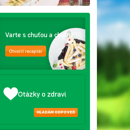
Varte s chuťou a chutne
Otvoriť receptár
Otázky o zdraví
HĽADÁM ODPOVEĎ