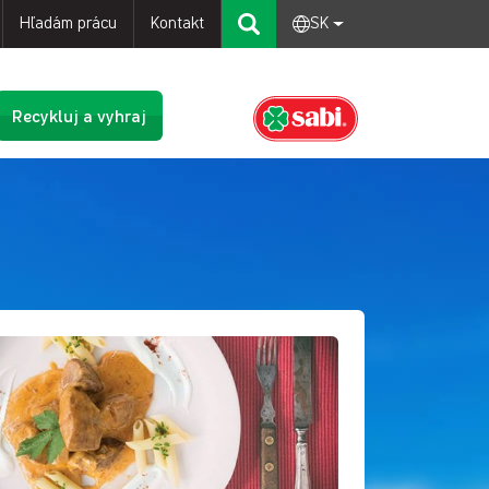
Hľadám prácu
Kontakt
SK
Recykluj a vyhraj