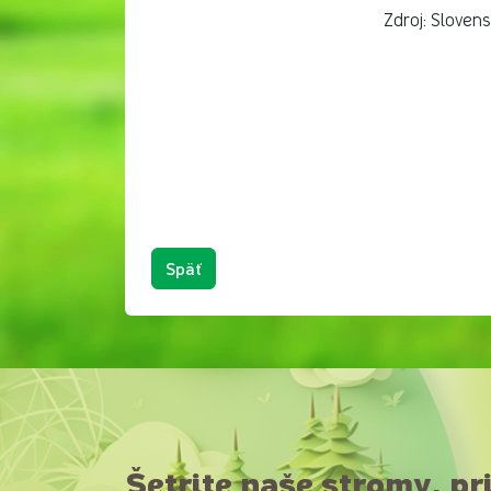
Zdroj: Sloven
Späť
Šetrite naše stromy, pr