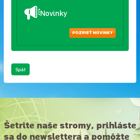
Novinky
POZRIEŤ NOVINKY
Späť
Šetrite naše stromy, prihláste
sa do newslettera a pomôžte