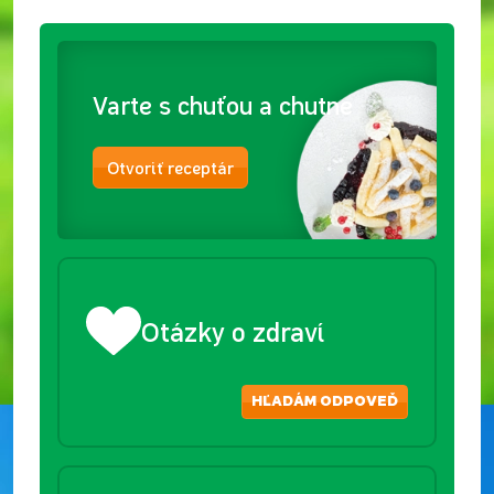
Varte s chuťou a chutne
Otvoriť receptár
Otázky o zdraví
HĽADÁM ODPOVEĎ