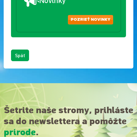
POZRIEŤ NOVINKY
Späť
Šetrite naše stromy, prihláste
sa do newslettera a pomôžte
prírode
.