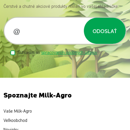
Čerstvé a chutné akciové produkty nielen vo vašej chladničke.
ODOSLAŤ
Súhlasím so
spracovaním osobných údajov
Spoznajte Milk-Agro
Vaše Milk-Agro
Veľkoobchod
Novinky