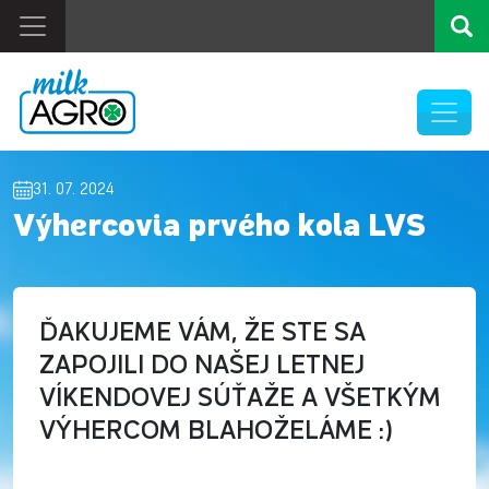
31. 07. 2024
Výhercovia prvého kola LVS
ĎAKUJEME VÁM, ŽE STE SA
ZAPOJILI DO NAŠEJ LETNEJ
VÍKENDOVEJ SÚŤAŽE A VŠETKÝM
VÝHERCOM BLAHOŽELÁME :)