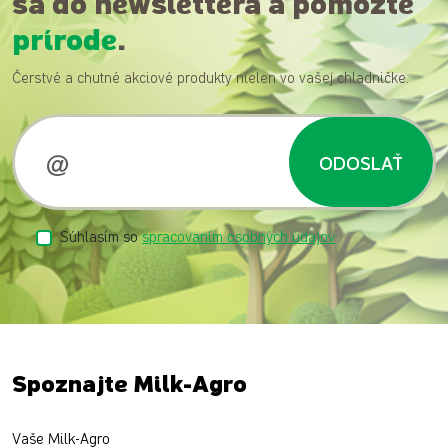
sa do newslettera a pomôžte
prírode
.
Čerstvé a chutné akciové produkty nielen vo vašej chladničke.
ODOSLAŤ
Súhlasím so
spracovaním osobných údajov
Spoznajte Milk-Agro
Vaše Milk-Agro