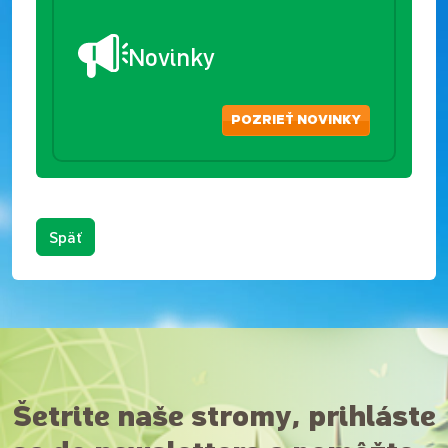
Novinky
POZRIEŤ NOVINKY
Späť
Šetrite naše stromy, prihláste