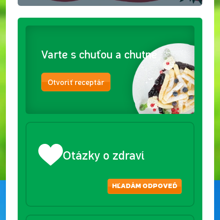
Varte s chuťou a chutne
Otvoriť receptár
Otázky o zdraví
HĽADÁM ODPOVEĎ