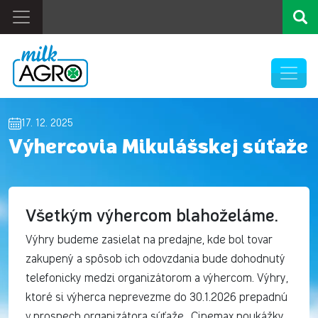
17. 12. 2025
Výhercovia Mikulášskej súťaže
Všetkým výhercom blahoželáme.
Výhry budeme zasielat na predajne, kde bol tovar
zakupený a spôsob ich odovzdania bude dohodnutý
telefonicky medzi organizátorom a výhercom. Výhry,
ktoré si výherca neprevezme do 30.1.2026 prepadnú
v prospech organizátora súťaže. Cinemax poukážky