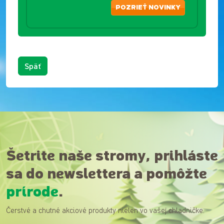
POZRIEŤ NOVINKY
Späť
Šetrite naše stromy, prihláste
sa do newslettera a pomôžte
prírode
.
Čerstvé a chutné akciové produkty nielen vo vašej chladničke.