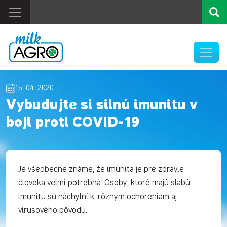
15. 04. 2020
Vybudujte si silnú imunitu v
boji proti COVID-19
Je všeobecne známe, že imunita je pre zdravie
človeka veľmi potrebná. Osoby, ktoré majú slabú
imunitu sú náchylní k rôznym ochoreniam aj
vírusového pôvodu.