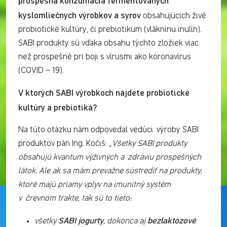
prospešná konzumácia fermentovaných
kyslomliečnych výrobkov a syrov
obsahujúcich živé
probiotické kultúry, či prebiotikum (vlákninu inulín).
SABI produkty sú vďaka obsahu týchto zložiek viac
než prospešné pri boji s vírusmi ako koronavírus
(COVID – 19).
V ktorých SABI výrobkoch nájdete probiotické
kultúry a prebiotiká?
Na túto otázku nám odpovedal vedúci výroby SABI
produktov pán Ing. Kočiš: „
Všetky SABI produkty
obsahujú kvantum výživných a zdraviu prospešných
látok. Ale ak sa mám prevažne sústrediť na produkty,
ktoré majú priamy vplyv na imunitný systém
v črevnom trakte, tak sú to tieto:
SABI jogurty
bezlaktózové
všetky
, dokonca aj