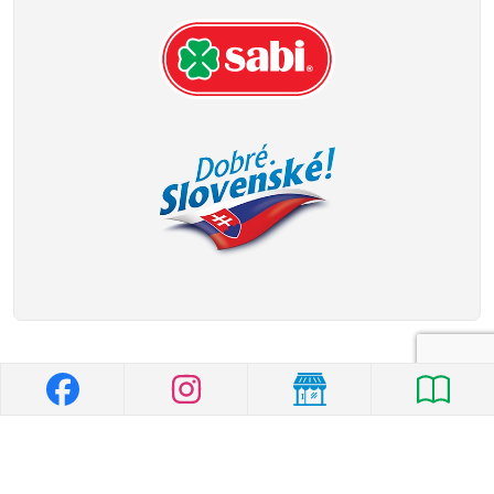
© 2026 MILK-AGRO
|
Všeobecné vyhlásenie
|
Ochrana osobných
údajov
|
Nastavenia cookies
|
Created by