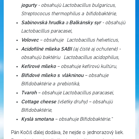
jogurty
- obsahujú Lactobacillus bulgaricus,
Streptococus thermophilus a bifidobaktérie,
Sabinovská hrudka
Balkánsky syr
a
- obsahujú
Lactobacillus paracasei,
Volovec
– obsahuje Lactobacillus helveticus,
Acidofilné mlieka SABI
(aj čisté aj ochutené) -
obsahujú baktériu Lactobacillus acidophilus,
Kefírové mlieko
– obsahuje kefírovú kultúru,
Bifidové mlieko s vlákninou
– obsahuje
Bifidobaktérie a prebiotiká,
Tvaroh
– obsahuje Lactobacillus paracasei,
Cottage cheese
(všetky druhy) – obsahujú
Bifidobaktérie,
Kyslá smotana
– obsahuje Bifidobaktérie.“
Pán Kočiš ďalej dodáva, že nejde o jednorazový liek.