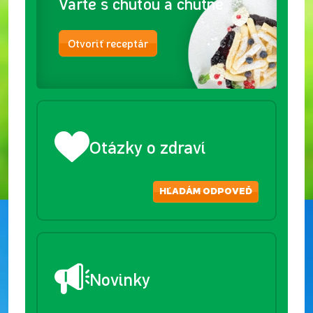
Varte s chuťou a chutne
Otvoriť receptár
Otázky o zdraví
HĽADÁM ODPOVEĎ
Novinky