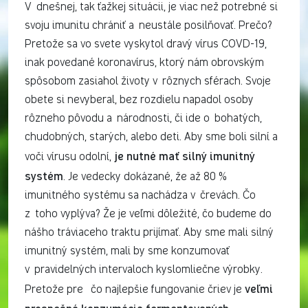
V dnešnej, tak ťažkej situácii, je viac než potrebné si
svoju imunitu chrániť a neustále posilňovať. Prečo?
Pretože sa vo svete vyskytol dravý vírus COVD-19,
inak povedané koronavírus, ktorý nám obrovským
spôsobom zasiahol životy v rôznych sférach. Svoje
obete si nevyberal, bez rozdielu napadol osoby
rôzneho pôvodu a národnosti, či ide o bohatých,
chudobných, starých, alebo deti. Aby sme boli silní a
je nutné mať silný imunitný
voči vírusu odolní,
systém
. Je vedecky dokázané, že až 80 %
imunitného systému sa nachádza v črevách. Čo
z toho vyplýva? Že je veľmi dôležité, čo budeme do
nášho tráviaceho traktu prijímať. Aby sme mali silný
imunitný systém, mali by sme konzumovať
v pravidelných intervaloch kyslomliečne výrobky.
veľmi
Pretože pre čo najlepšie fungovanie čriev je