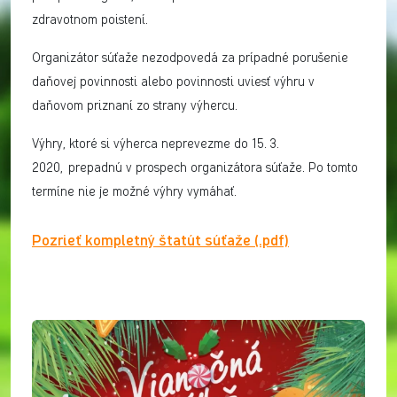
zdravotnom poistení.
Organizátor súťaže nezodpovedá za prípadné porušenie
daňovej povinnosti alebo povinnosti uviesť výhru v
daňovom priznaní zo strany výhercu.
Výhry, ktoré si výherca neprevezme do 15. 3.
2020, prepadnú v prospech organizátora súťaže. Po tomto
termíne nie je možné výhry vymáhať.
Pozrieť kompletný štatút súťaže (.pdf)