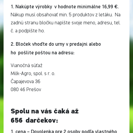
1. Nakúpte výrobky v hodnote minimálne 16,99 €.
Nákup musí obsahovať min. 5 produktov z letáku. Na
zadnú stranu bločku napíšte svoje meno, adresu, tel.
č. a podpíšte ho.
2. Bloček vhoďte do urny v predajni alebo
ho pošlite poštou na adresu:
Vianočná súťaž
Milk-Agro, spol. s r. o.
Čapajevova 36
080 46 Prešov
Spolu na vás čaká až
656 darčekov:
1. cena – Dovolenka pre 2 osoby podľa vlastného