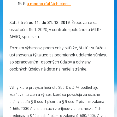
a mnoho ďalších cien...
15 €
od 11. do 31. 12. 2019
Súťaž trvá
. Žrebovanie sa
uskutoční 15. 1. 2020, v centrále spoločnosti MILK-
AGRO, spol. s r. o.
Zoznam výhercov, podmienky súťaže, štatút suťaže a
ustanovenia týkajuce sa podmienok udelenia súhlasu
so spracovaním osobných údajov a ochrany
osobných údajov nájdete na našej stránke.
Výhry ktoré prevýšia hodnotu 350 € s DPH podliehajú
zdaňovaniu cien a výhier, ktoré sa považujú za ostatné
príjmy podľa § 8 ods. 1 písm. i a § 9 ods. 2 písm. m zákona
č. 565/2003 Z. z. o daniach z príjmov v znení neskorších
predpisov a § 10b, ods. 1 písm. d zákona č. 580/2004 Z. z. o