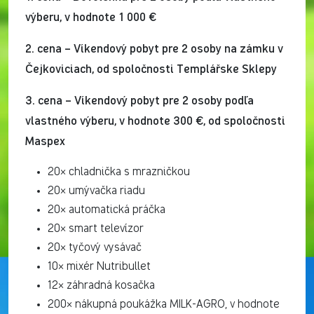
výberu, v hodnote 1 000 €
2. cena – Víkendový pobyt pre 2 osoby na zámku v
Čejkoviciach, od spoločnosti Templářske Sklepy
3. cena – Víkendový pobyt pre 2 osoby podľa
vlastného výberu, v hodnote 300 €, od spoločnosti
Maspex
20× chladnička s mrazničkou
20× umývačka riadu
20× automatická práčka
20× smart televízor
20× tyčový vysávač
10× mixér Nutribullet
12× záhradná kosačka
200× nákupná poukážka MILK-AGRO, v hodnote