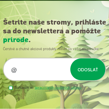
Šetrite naše stromy, prihláste
sa do newslettera a pomôžte
prírode
.
Čerstvé a chutné akciové produkty nielen vo vašej chladničke.
ODOSLAŤ
Súhlasím so
spracovaním osobných údajov