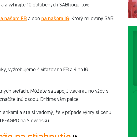
a a vyhrajte 10 obľúbených SABI jogurtov:
na našom FB
na našom IG
alebo
: Ktorý milovaný SABI
ky, vyžrebujeme 4 víťazov na FB a 4 na IG
nych sieťach. Môžete sa zapojiť viackrát, no vždy s
značíte inú osobu. Držíme vám palce!
mienkami a ste si vedomý, že v prípade výhry si cenu
MILK-AGRO na Slovensku.
aže na stiahnutie