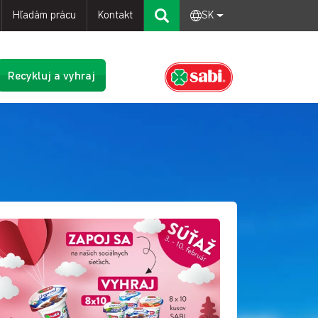
Hľadám prácu
Kontakt
SK
Recykluj a vyhraj