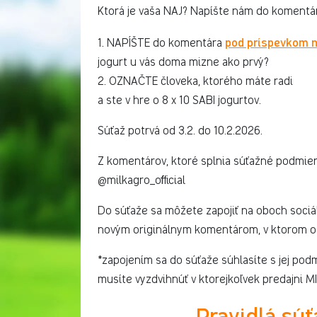
Ktorá je vaša NAJ? Napíšte nám do komentár
pod príspevkom 
1. NAPÍŠTE do komentára
jogurt u vás doma mizne ako prvý?
2. OZNAČTE človeka, ktorého máte radi
a ste v hre o 8 x 10 SABI jogurtov.
Súťaž potrvá od 3.2. do 10.2.2026.
Z komentárov, ktoré splnia súťažné podmien
@milkagro_official
Do súťaže sa môžete zapojiť na oboch sociál
novým originálnym komentárom, v ktorom o
*zapojením sa do súťaže súhlasíte s jej pod
musíte vyzdvihnúť v ktorejkoľvek predajni 
Pravidlá súť