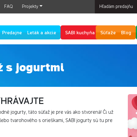
FAQ
Projekty
Hľadám predajňu
Predajne
Leták a akcie
SABI kuchyňa
Súťaže
Blog
 s jogurtmi
YHRÁVAJTE
odné jogurty, táto súťaž je pre vás ako stvorená! Či už
ebo tvarohového s orieškami, SABI jogurty sú tu pre