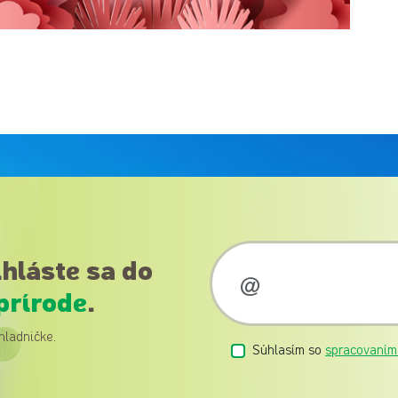
ihláste sa do
prírode
.
hladničke.
Súhlasím so
spracovaním