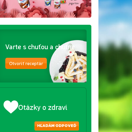
Varte s chuťou a chutne
Otvoriť receptár
Otázky o zdraví
HĽADÁM ODPOVEĎ