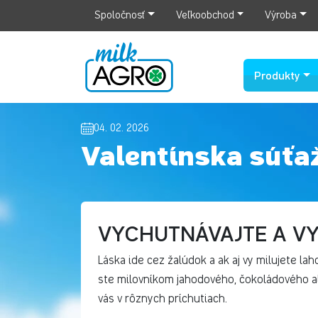
Spoločnosť
Veľkoobchod
Výroba
Produkty
04. 02. 2026
Valentínska súťaž
VYCHUTNÁVAJTE A V
Láska ide cez žalúdok a ak aj vy milujete lah
ste milovníkom jahodového, čokoládového al
vás v rôznych príchutiach.