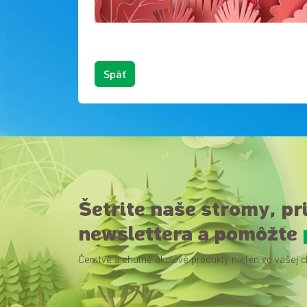
Späť
Šetrite naše stromy, pr
newslettera a pomôžte
Čerstvé a chutné akciové produkty nielen vo vašej c