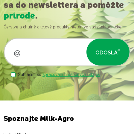
sa do newslettera a pomôžte
prírode
.
Čerstvé a chutné akciové produkty nielen vo vašej chladničke.
ODOSLAŤ
Súhlasím so
spracovaním osobných údajov
Spoznajte Milk-Agro