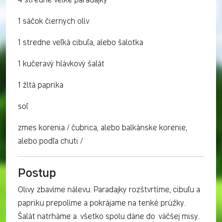
4 stredne veľké paradajky
1 sáčok čiernych olív
1 stredne veľká cibuľa, alebo šalotka
1 kučeravý hlávkový šalát
1 žltá paprika
soľ
zmes korenia / čubrica, alebo balkánske korenie,
alebo podľa chuti /
Postup
Olivy zbavíme nálevu. Paradajky rozštvrtíme, cibuľu a
papriku prepolíme a pokrájame na tenké prúžky.
Šalát natrháme a všetko spolu dáne do väčšej misy.