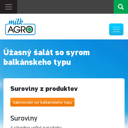
Úžasný šalát so syrom
balkánskeho typu
Suroviny z produktov
Sabinovský syr balkánskeho typu
Suroviny