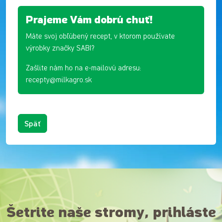
Prajeme Vám dobrú chuť!
Máte svoj obľúbený recept, v ktorom používate
výrobky značky SABI?
Zašlite nám ho na e-mailovú adresu:
recepty@milkagro.sk
Späť
Šetrite naše stromy, prihláste