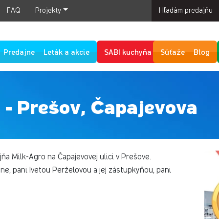
FAQ
Projekty
Hľadám predajňu
Predajne
Leták a akcie
SABI kuchyňa
Súťaže
Blog
 - Prešov, Čapajevova
jňa Milk-Agro na Čapajevovej ulici v Prešove.
e, pani Ivetou Perželovou a jej zástupkyňou, pani