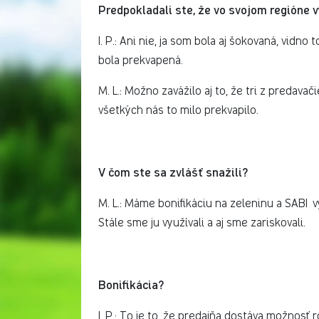
Predpokladali ste, že vo svojom regióne 
I. P.: Ani nie, ja som bola aj šokovaná, vidno
bola prekvapená.
M. L.: Možno zavážilo aj to, že tri z predavači
všetkých nás to milo prekvapilo.
V čom ste sa zvlášť snažili?
M. L.: Máme bonifikáciu na zeleninu a SABI 
Stále sme ju využívali a aj sme zariskovali.
Bonifikácia?
I. P.: To je to, že predajňa dostáva možnosť