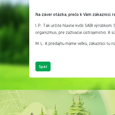
Na záver otázka, prečo k Vám zákazníci r
I. P.: Tak určite hlavne kvôli SABI výrobkom. 
organizmus, pre zažívacie ústrojenstvo. A sú
M. L.: A predajňu máme veľkú, zákazníci tu n
Späť