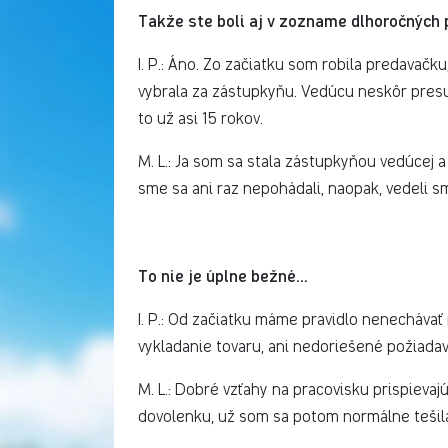
Takže ste boli aj v zozname dlhoročných 
I. P.: Áno. Zo začiatku som robila predavačk
vybrala za zástupkyňu. Vedúcu neskôr presun
to už asi 15 rokov.
M. L.: Ja som sa stala zástupkyňou vedúcej a
sme sa ani raz nepohádali, naopak, vedeli 
To nie je úplne bežné...
I. P.: Od začiatku máme pravidlo nenechávať
vykladanie tovaru, ani nedoriešené požiada
M. L.: Dobré vzťahy na pracovisku prispieva
dovolenku, už som sa potom normálne tešil