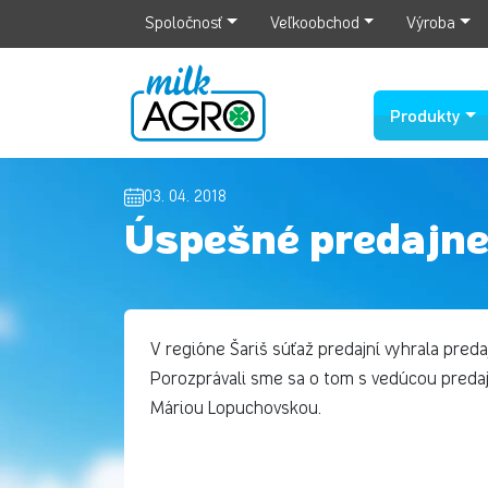
Spoločnosť
Veľkoobchod
Výroba
Produkty
03. 04. 2018
Úspešné predajne
V regióne Šariš súťaž predajní vyhrala preda
Porozprávali sme sa o tom s vedúcou predajn
Máriou Lopuchovskou.