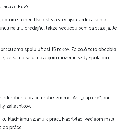
pracovníkov?
u, potom sa menil kolektív a vtedajšia vedúca si ma
uli na inú predajňu, takže vedúcou som sa stala ja. Je
 pracujeme spolu už asi 15 rokov. Za celé toto obdobie
sme, že sa na seba navzájom môžeme vždy spoľahnúť.
 nedorobenú prácu druhej zmene. Ani „papiere", ani
vky zákazníkov.
jú ku kladnému vzťahu k práci. Napríklad, keď som mala
a do práce.