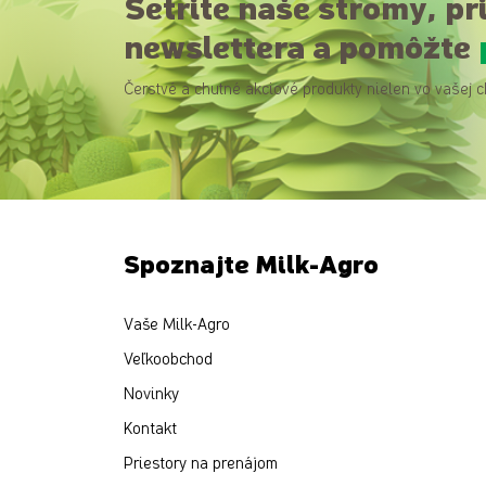
Šetrite naše stromy, pr
newslettera a pomôžte
Čerstvé a chutné akciové produkty nielen vo vašej c
Spoznajte Milk-Agro
Vaše Milk-Agro
Veľkoobchod
Novinky
Kontakt
Priestory na prenájom