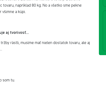
iac tovaru, napríklad 80 kg. No a všetko sme pekne
ôr všimne a kúpi.
je aj tvorivosť...
 tržby rástli, musíme mať nielen dostatok tovaru, ale aj
..
čo som tu.