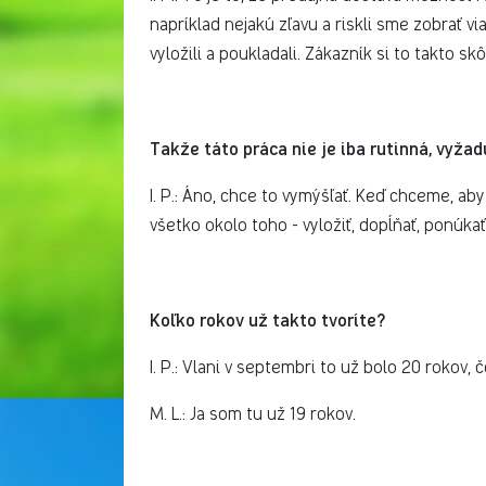
napríklad nejakú zľavu a riskli sme zobrať v
vyložili a poukladali. Zákazník si to takto sk
Takže táto práca nie je iba rutinná, vyžadu
I. P.: Áno, chce to vymýšľať. Keď chceme, aby
všetko okolo toho - vyložiť, dopĺňať, ponúkať.
Koľko rokov už takto tvoríte?
I. P.: Vlani v septembri to už bolo 20 rokov, 
M. L.: Ja som tu už 19 rokov.