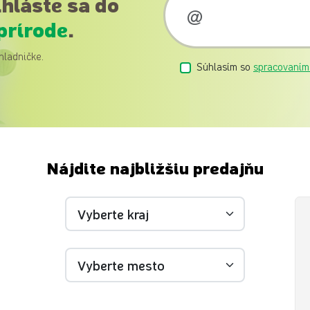
ihláste sa do
prírode
.
hladničke.
Súhlasím so
spracovaním
Nájdite najbližšiu predajňu