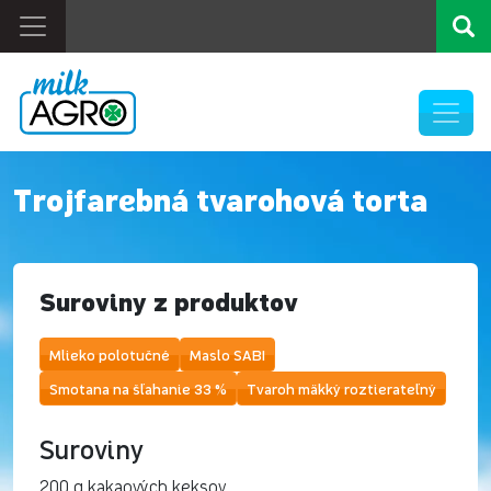
Trojfarebná tvarohová torta
Suroviny z produktov
Mlieko polotučné
Maslo SABI
Smotana na šľahanie 33 %
Tvaroh mäkký roztierateľný
Suroviny
200 g kakaových keksov