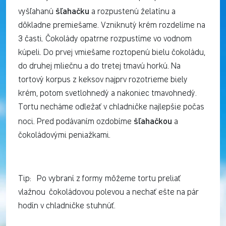
šľahačku
vyšľahanú
a rozpustenú želatínu a
dôkladne premiešame. Vzniknutý krém rozdelíme na
3 časti. Čokolády opatrne rozpustíme vo vodnom
kúpeli. Do prvej vmiešame roztopenú bielu čokoládu,
do druhej mliečnu a do tretej tmavú horkú. Na
tortový korpus z keksov najprv rozotrieme biely
krém, potom svetlohnedý a nakoniec tmavohnedý.
Tortu necháme odležať v chladničke najlepšie počas
šľahačkou
noci. Pred podávaním ozdobíme
a
čokoládovými peniažkami.
Tip: Po vybraní z formy môžeme tortu preliať
vlažnou čokoládovou polevou a nechať ešte na pár
hodín v chladničke stuhnúť.