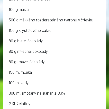
100 g masla
500 g mäkkého roztierateľného tvarohu v črievku
150 g kryštálového cukru
80 g bielej čokolády
80 g mliečnej čokolády
80 g tmavej čokolády
150 ml mlieka
100 ml vody
300 ml smotany na šľahanie 33%
2 KL želatíny