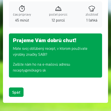
čas prípravy
počet porcií
zložitosť
45 minút
12 porcií
1 ľahká
Prajeme Vám dobrú chuť!
Máte svoj obľúbený recept, v ktorom používate
výrobky značky SABI?
Zašlite nám ho na e-mailovú adresu:
recepty@milkagro.sk
Späť