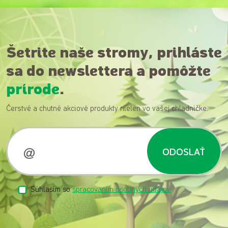
Šetrite naše stromy, prihláste
sa do newslettera a pomôžte
prírode
.
Čerstvé a chutné akciové produkty nielen vo vašej chladničke.
ODOSLAŤ
Súhlasím so
spracovaním osobných údajov