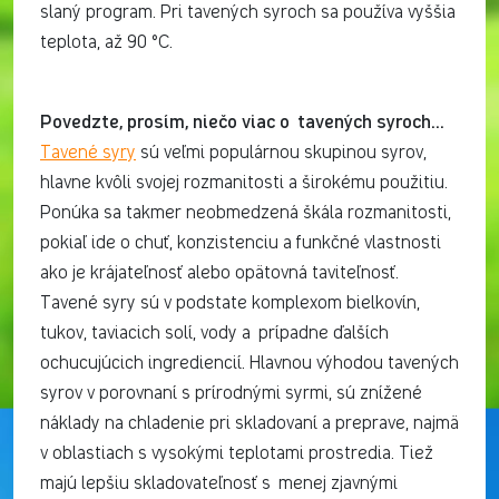
slaný program. Pri tavených syroch sa používa vyššia
teplota, až 90 °C.
Povedzte, prosím, niečo viac o tavených syroch…
Tavené syry
sú veľmi populárnou skupinou syrov,
hlavne kvôli svojej rozmanitosti a širokému použitiu.
Ponúka sa takmer neobmedzená škála rozmanitosti,
pokiaľ ide o chuť, konzistenciu a funkčné vlastnosti
ako je krájateľnosť alebo opätovná taviteľnosť.
Tavené syry sú v podstate komplexom bielkovín,
tukov, taviacich solí, vody a prípadne ďalších
ochucujúcich ingrediencií. Hlavnou výhodou tavených
syrov v porovnaní s prírodnými syrmi, sú znížené
náklady na chladenie pri skladovaní a preprave, najmä
v oblastiach s vysokými teplotami prostredia. Tiež
majú lepšiu skladovateľnosť s menej zjavnými