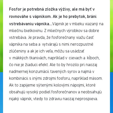
Fosfor je potrebná zložka výživy, ale má byť v
rovnováhe s vápnikom. Ak je ho prebytok, bráni
vstrebávaniu vápnika…
Vápnik je v mlieku viazaný na
mliečnu bielkovinu. Z mliečnych výrobkov sa dobre
vstrebáva. Je pravda, že fosforečnany viažu časť
vápnika na seba a vytvárajú s nimi nerozpustné
zlúčeniny a ak je ich veľa, môžu sa usádzať
v mäkkých tkanivách, napríklad v cievach a kĺboch,
čo nie je žiaduci efekt. Ale to by hrozilo pri naozaj
nadmernej konzumácii tavených syrov a najmä v
kombinácii s inými zdrojmi fosforu, napríklad mäsom.
Ak to zapijeme sýtenými kolovými nápojmi, ktoré
obsahujú vysoký podiel fosforečnanov a neobsahujú
nijaký vápnik, vtedy to zdraviu naozaj neprospieva.