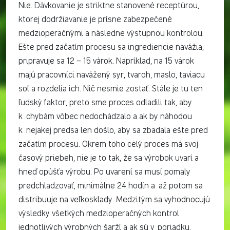
Nie. Dávkovanie je striktne stanovené receptúrou,
ktorej dodržiavanie je prísne zabezpečené
medzioperačnými a následne výstupnou kontrolou.
Ešte pred začatím procesu sa ingrediencie navážia,
pripravuje sa 12 – 15 várok. Napríklad, na 15 várok
majú pracovníci navážený syr, tvaroh, maslo, taviacu
soľ a rozdelia ich. Nič nesmie zostať. Stále je tu ten
ľudský faktor, preto sme proces odladili tak, aby
k chybám vôbec nedochádzalo a ak by náhodou
k nejakej predsa len došlo, aby sa zbadala ešte pred
začatím procesu. Okrem toho celý proces má svoj
časový priebeh, nie je to tak, že sa výrobok uvarí a
hneď opúšťa výrobu. Po uvarení sa musí pomaly
predchladzovať, minimálne 24 hodín a až potom sa
distribuuje na veľkosklady. Medzitým sa vyhodnocujú
výsledky všetkých medzioperačných kontrol
jednotlivých výrobných šarží a ak sú v poriadku,