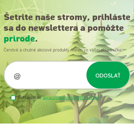
Šetrite naše stromy, prihláste
sa do newslettera a pomôžte
prírode
.
Čerstvé a chutné akciové produkty nielen vo vašej chladničke.
ODOSLAŤ
Súhlasím so
spracovaním osobných údajov