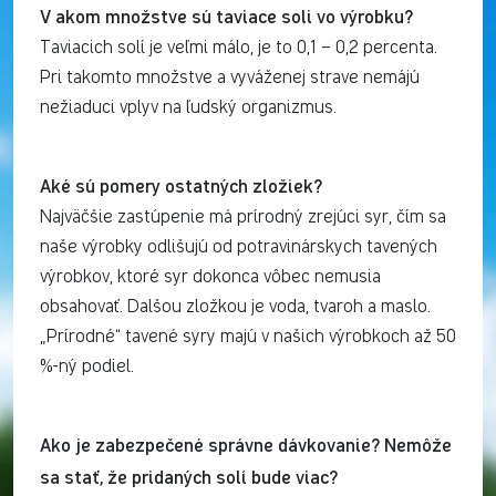
V akom množstve sú taviace soli vo výrobku?
Taviacich solí je veľmi málo, je to 0,1 – 0,2 percenta.
Pri takomto množstve a vyváženej strave nemájú
nežiaduci vplyv na ľudský organizmus.
Aké sú pomery ostatných zložiek?
Najväčšie zastúpenie má prírodný zrejúci syr, čím sa
naše výrobky odlišujú od potravinárskych tavených
výrobkov, ktoré syr dokonca vôbec nemusia
obsahovať. Dalšou zložkou je voda, tvaroh a maslo.
„Prírodné“ tavené syry majú v našich výrobkoch až 50
%-ný podiel.
Ako je zabezpečené správne dávkovanie?
Nemôže
sa stať, že pridaných solí bude viac?