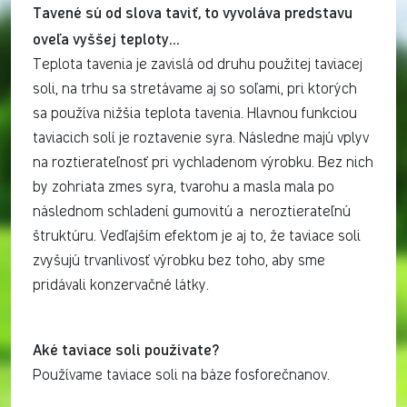
Tavené sú od slova taviť, to vyvoláva predstavu
oveľa vyššej teploty…
Teplota tavenia je zavislá od druhu použitej taviacej
soli, na trhu sa stretávame aj so soľami, pri ktorých
sa používa nižšia teplota tavenia. Hlavnou funkciou
taviacich solí je roztavenie syra. Následne majú vplyv
na roztierateľnosť pri vychladenom výrobku. Bez nich
by zohriata zmes syra, tvarohu a masla mala po
následnom schladení gumovitú a neroztierateľnú
štruktúru. Vedľajším efektom je aj to, že taviace soli
zvyšujú trvanlivosť výrobku bez toho, aby sme
pridávali konzervačné látky.
Aké taviace soli používate?
Používame taviace soli na báze fosforečnanov.