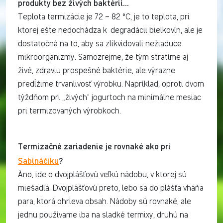
produkty bez živých baktérií…
Teplota termizácie je 72 – 82 °C, je to teplota, pri
ktorej ešte nedochádza k degradácii bielkovín, ale je
dostatočná na to, aby sa zlikvidovali nežiaduce
mikroorganizmy. Samozrejme, že tým stratíme aj
živé, zdraviu prospešné baktérie, ale výrazne
predĺžime trvanlivosť výrobku. Napríklad, oproti dvom
týždňom pri „živých“ jogurtoch na minimálne mesiac
pri termizovaných výrobkoch.
Termizačné zariadenie je rovnaké ako pri
Sabináčiku
?
Áno, ide o dvojplášťovú veľkú nádobu, v ktorej sú
miešadlá. Dvojplášťovú preto, lebo sa do plášťa vháňa
para, ktorá ohrieva obsah. Nádoby sú rovnaké, ale
jednu používame iba na sladké termixy, druhú na