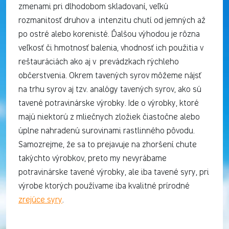
zmenami pri dlhodobom skladovaní, veľkú
rozmanitosť druhov a intenzitu chutí od jemných až
po ostré alebo korenisté. Ďalšou výhodou je rôzna
veľkosť či hmotnosť balenia, vhodnosť ich použitia v
reštauráciách ako aj v prevádzkach rýchleho
občerstvenia. Okrem tavených syrov môžeme nájsť
na trhu syrov aj tzv. analógy tavených syrov, ako sú
tavené potravinárske výrobky. Ide o výrobky, ktoré
majú niektorú z mliečnych zložiek čiastočne alebo
úplne nahradenú surovinami rastlinného pôvodu.
Samozrejme, že sa to prejavuje na zhoršení chute
takýchto výrobkov, preto my nevyrábame
potravinárske tavené výrobky, ale iba tavené syry, pri
výrobe ktorých používame iba kvalitné prírodné
zrejúce syry
.