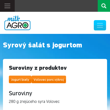
Syrový šalát s jogurtom
Suroviny z produktov
Jogurt biely
Volovec porc.výkroj
Suroviny
280 g zrejúceho syra Volovec