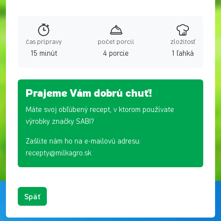
čas prípravy
počet porcií
zložitosť
15 minút
4 porcie
1 ľahká
Prajeme Vám dobrú chuť!
Máte svoj obľúbený recept, v ktorom používate
výrobky značky SABI?
Zašlite nám ho na e-mailovú adresu:
recepty@milkagro.sk
Späť