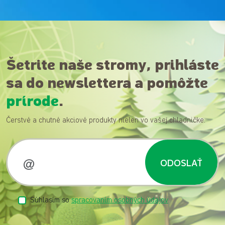
Šetrite naše stromy, prihláste
sa do newslettera a pomôžte
prírode
.
Čerstvé a chutné akciové produkty nielen vo vašej chladničke.
ODOSLAŤ
Súhlasím so
spracovaním osobných údajov