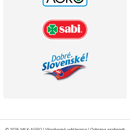
© 2026 MILK-AGRO
|
Všeobecné vyhlásenie
|
Ochrana osobných