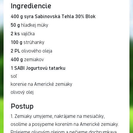
Ingrediencie
400 g syra Sabinovská Tehla 30% Blok
50 g
hladkej múky
2 ks
vajíčka
100 g
strúhanky
2 PL
olivového oleja
400 g
zemiakov
1 SABI Jogurtovú tatarku
soľ
korenie na Americké zemiaky
olivový olej
Postup
1. Zemiaky umyjeme, nakrájame na mesiačiky,
osolíme a posypeme korením na Americké zemiaky.
Polejeme olivovým olejom a pečieme dochrumkava