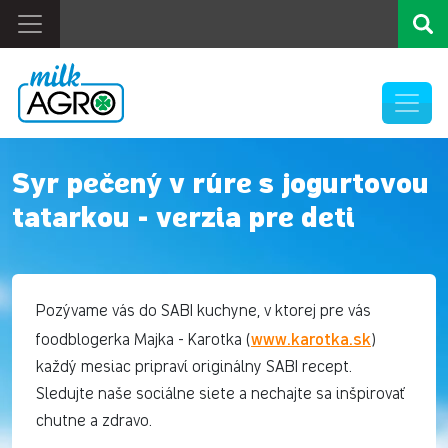
Syr pečený v rúre s jogurtovou
tatarkou - verzia pre deti
Pozývame vás do SABI kuchyne, v ktorej pre vás
www.karotka.sk
foodblogerka Majka - Karotka (
)
každý mesiac pripraví originálny SABI recept.
Sledujte naše sociálne siete a nechajte sa inšpirovať
chutne a zdravo.