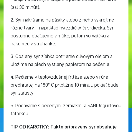
(asi 30 minút).
2. Syr nakrájame na pásiky alebo z neho vykrojíme
rôzne tvary – napríklad hviezdičky či srdiečka. Syr
postupne obaľujeme v múke, potom vo vajíčku a
nakoniec v strúhanke.
3. Obalený syr zľahka potrieme olivovým olejom a
uložíme na plech vystlaný papierom na pečenie.
4. Pečieme v teplovzdušnej fritéze alebo v rúre
predhriatej na 180° C približne 10 minút, pokiaľ bude
syr zlatistý.
5. Podávame s pečenými zemiakmi a SABI Jogurtovou
tatarkou.
TIP OD KAROTKY: Takto pripravený syr obsahuje