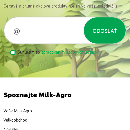
Čerstvé a chutné akciové produkty nielen vo vašej chladničke.
ODOSLAŤ
Súhlasím so
spracovaním osobných údajov
Spoznajte Milk-Agro
Vaše Milk-Agro
Veľkoobchod
Novinky