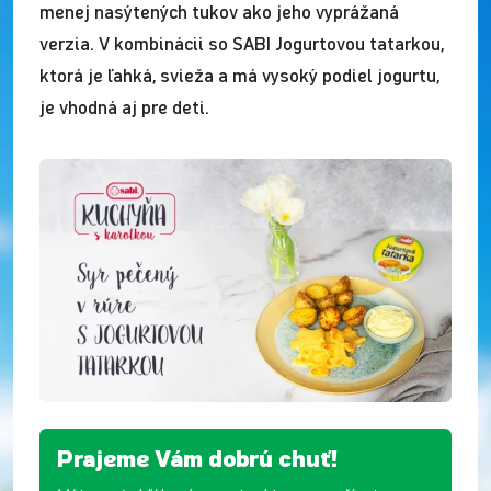
menej nasýtených tukov ako jeho vyprážaná
verzia. V kombinácii so SABI Jogurtovou tatarkou,
ktorá je ľahká, svieža a má vysoký podiel jogurtu,
je vhodná aj pre deti.
Prajeme Vám dobrú chuť!