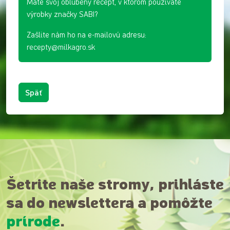
Máte svoj obľúbený recept, v ktorom používate
výrobky značky SABI?
Zašlite nám ho na e-mailovú adresu:
recepty@milkagro.sk
Späť
Šetrite naše stromy, prihláste
sa do newslettera a pomôžte
prírode
.