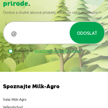
prírode
.
Čerstvé a chutné akciové produkty nielen vo vašej chladničke.
ODOSLAŤ
Súhlasím so
spracovaním osobných údajov
Spoznajte Milk-Agro
Vaše Milk-Agro
Veľkoobchod