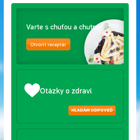
Varte s chuťou a chutne
Otvoriť receptár
Otázky o zdraví
HĽADÁM ODPOVEĎ