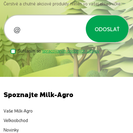
Čerstvé a chutné akciové produkty nielen vo vašej chladničke.
ODOSLAŤ
Súhlasím so
spracovaním osobných údajov
Spoznajte Milk-Agro
Vaše Milk-Agro
Veľkoobchod
Novinky