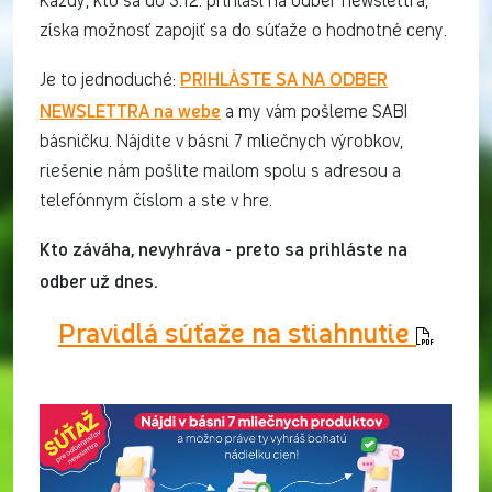
Každý, kto sa do 3.12. prihlási na odber newslettra,
získa možnosť zapojiť sa do súťaže o hodnotné ceny.
PRIHLÁSTE SA NA ODBER
Je to jednoduché:
NEWSLETTRA na webe
a my vám pošleme SABI
básničku. Nájdite v básni 7 mliečnych výrobkov,
riešenie nám pošlite mailom spolu s adresou a
telefónnym číslom a ste v hre.
Kto záváha, nevyhráva - preto sa prihláste na
odber už dnes.
Pravidlá súťaže na stiahnutie