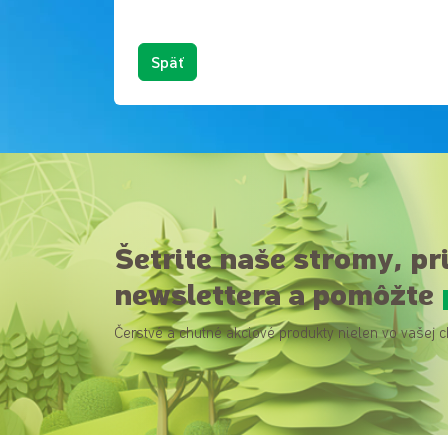
Späť
Šetrite naše stromy, pr
newslettera a pomôžte
Čerstvé a chutné akciové produkty nielen vo vašej c