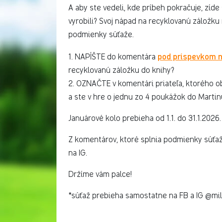
A aby ste vedeli, kde príbeh pokračuje, zíde 
vyrobili? Svoj nápad na recyklovanú záložku
podmienky súťaže.
pod príspevkom 
1. NAPÍŠTE do komentára
recyklovanú záložku do knihy?
2. OZNAČTE v komentári priateľa, ktorého o
a ste v hre o jednu zo 4 poukážok do Marti
Januárové kolo prebieha od 1.1. do 31.1.2026.
Z komentárov, ktoré splnia podmienky súťaže
na IG.
Držíme vám palce!
*súťaž prebieha samostatne na FB a IG @milk