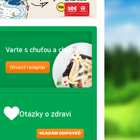
Varte s chuťou a chutne
Otvoriť receptár
Otázky o zdraví
HĽADÁM ODPOVEĎ