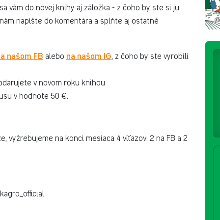
sa vám do novej knihy aj záložka - z čoho by ste si ju
 nám napíšte do komentára a splňte aj ostatné
na našom FB
na našom IG
alebo
, z čoho by ste vyrobili
bdarujete v novom roku knihou
nusu v hodnote 50 €.
, vyžrebujeme na konci mesiaca 4 víťazov: 2 na FB a 2
agro_official.