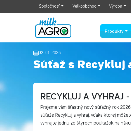
Spoločnosť
Veľkoobchod
Výroba
Produkty
02. 01. 2026
Súťaž s Recykluj 
RECYKLUJ A VYHRAJ 
Prajeme vám šťastný nový súťažný rok 2026
súťaže Recykluj a vyhraj, vďaka ktorej môžet
vyhrajte jednu zo štyroch poukážok na náku