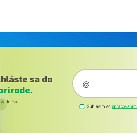
ihláste sa do
prírode
.
hladničke.
Súhlasím so
spracovaním