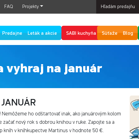
FAQ
Projekty
Hľadám predajňu
Predajne
Leták a akcie
SABI kuchyňa
Súťaže
Blog
a vyhraj na január
- JANUÁR
! Nemôžeme ho odštartovať inak, ako januárovým kolom
e začať nový rok s dobrou knihou v ruke. Zapojte sa a
p kníh v kníhkupectve Martinus v hodnote 50 €.