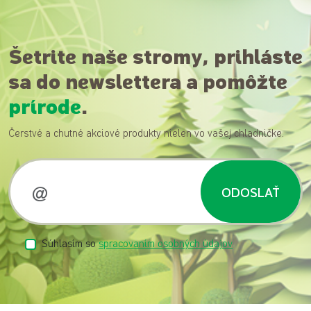
Šetrite naše stromy, prihláste
sa do newslettera a pomôžte
prírode
.
Čerstvé a chutné akciové produkty nielen vo vašej chladničke.
ODOSLAŤ
Súhlasím so
spracovaním osobných údajov