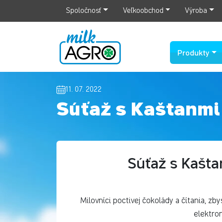
Spoločnosť
Veľkoobchod
Výroba
Produkty
11. 07. 2022
Súťaž s Kaštanmi
Súťaž s Kašta
Milovníci poctivej čokolády a čítania, z
elektron