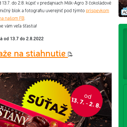
 13.7. do 2.8. kúpiť v predajniach Milk-Agro 3 čokoládové
ičný blok a fotografiu uverejniť pod týmto
príspevkom
na našom FB
.
e vám veľa šťastia!
á od 13.7 do 2.8.2022
aže na stiahnutie