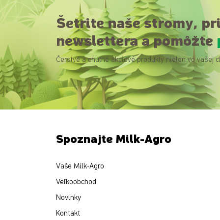
Šetrite naše stromy, pr
newslettera a pomôžte
Čerstvé a chutné akciové produkty nielen vo vašej c
Spoznajte Milk-Agro
Vaše Milk-Agro
Veľkoobchod
Novinky
Kontakt