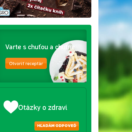
Varte s chuťou a chutne
Otvoriť receptár
Otázky o zdraví
HĽADÁM ODPOVEĎ