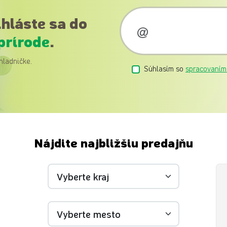
ihláste sa do
prírode
.
hladničke.
Súhlasím so
spracovaním
Nájdite najbližšiu predajňu