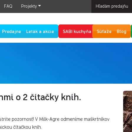
FAQ
Projekty
Hľadám predajňu
Predajne
Leták a akcie
SABI kuchyňa
Súťaže
Blog
nmi o 2 čítačky kníh.
bystrite pozornosť! V Milk-Agre odmeníme maškrtníkov
ickou čítačkou kníh.