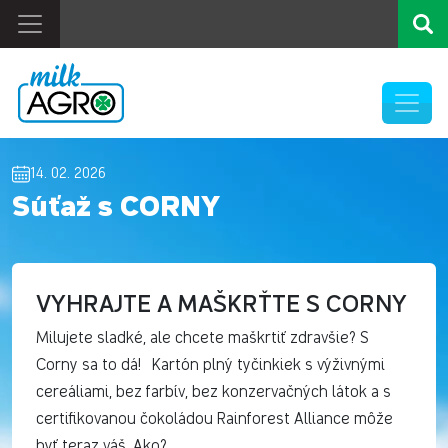
14. 02. 2026
Súťaž s CORNY
VYHRAJTE A MAŠKRŤTE S CORNY
Milujete sladké, ale chcete maškrtiť zdravšie? S
Corny sa to dá! Kartón plný tyčinkiek s výživnými
cereáliami, bez farbív, bez konzervačných látok a s
certifikovanou čokoládou Rainforest Alliance môže
byť teraz váš. Ako?