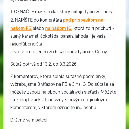
1. OZNAČTE maškrtníka, ktorý miluje tyčinky Corny,
pod príspevkom na
2. NAPÍŠTE do komentára
našom FB
na našom IG
alebo
, ktorá zo 4 príchutí -
slaný karamel, čokoláda, banán, jahoda - je vaša
najobľúbenejšia
a ste v hre o jeden zo 6 kartónov tyčiniek Corny.
Súťaž potrvá od 13.2. do 3.3.2026.
Z komentárov, ktoré splnia súťažné podmienky,
vyžrebujeme 3 víťazov na FB a 3 na IG. Do súťaže sa
môžete zapojiť na oboch sociálnych sieťach. Môžete
sa zapojiť viackrát, no vždy s novým originálnym
komentárom, v ktorom označíte inú osobu.
Držíme vám palce!