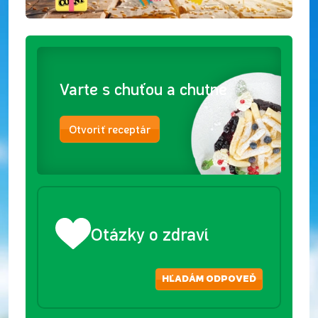
Varte s chuťou a chutne
Otvoriť receptár
Otázky o zdraví
HĽADÁM ODPOVEĎ