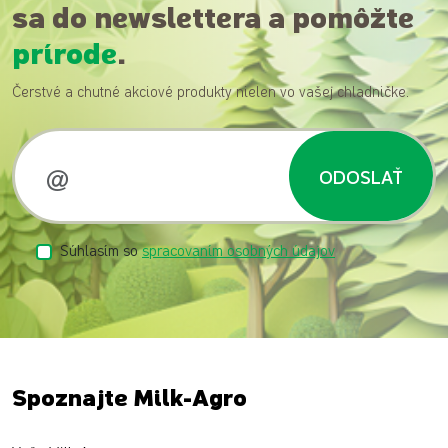
sa do newslettera a pomôžte
prírode
.
Čerstvé a chutné akciové produkty nielen vo vašej chladničke.
ODOSLAŤ
Súhlasím so
spracovaním osobných údajov
Spoznajte Milk-Agro