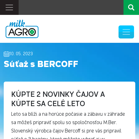
10. 05. 2023
Súťaž s BERCOFF
KÚPTE 2 NOVINKY ČAJOV A
KÚPTE SA CELÉ LETO
Leto sa blíži a na horúce počasie a zábavu v záhrade
sa môžeš pripraviť spolu so spoločnosťou M.Ber.
Slovenský výrobca čajov Bercoff si pre vás pripravil