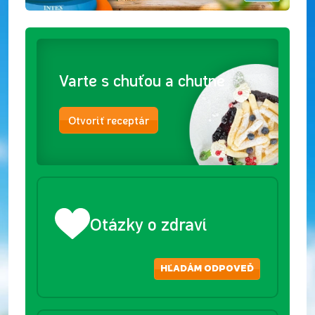
Varte s chuťou a chutne
Otvoriť receptár
Otázky o zdraví
HĽADÁM ODPOVEĎ