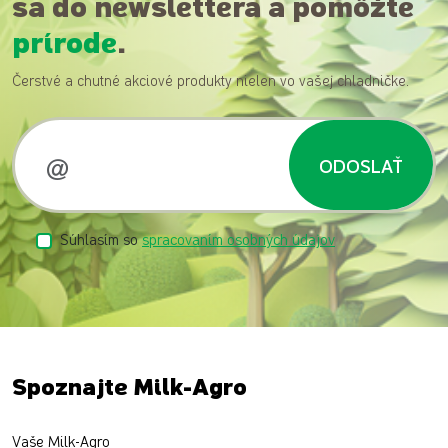
sa do newslettera a pomôžte
prírode
.
Čerstvé a chutné akciové produkty nielen vo vašej chladničke.
ODOSLAŤ
Súhlasím so
spracovaním osobných údajov
Spoznajte Milk-Agro
Vaše Milk-Agro