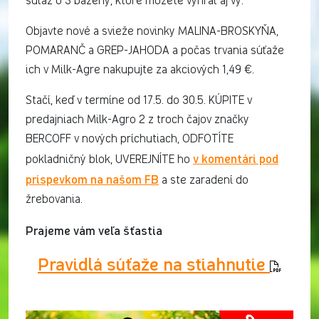
súťaž o 3 bazény, ktoré môžete vyhrať aj vy.
Objavte nové a svieže novinky MALINA-BROSKYŇA,
POMARANČ a GREP-JAHODA a počas trvania súťaže
ich v Milk-Agre nakupujte za akciových 1,49 €.
Stačí, keď v termíne od 17.5. do 30.5. KÚPITE v
predajniach Milk-Agro 2 z troch čajov značky
BERCOFF v nových príchutiach, ODFOTÍTE
v komentári pod
pokladničný blok, UVEREJNÍTE ho
príspevkom na našom FB
a ste zaradení do
žrebovania.
Prajeme vám veľa šťastia
Pravidlá súťaže na stiahnutie